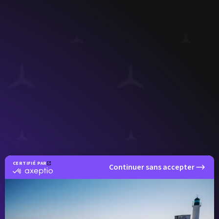
CERTIFIÉ PAR
Continuer sans accepter
certifié
par
Axeptio
-
En
savoir
plus