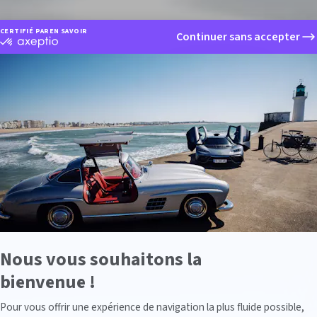
CERTIFIÉ PAR
EN SAVOIR PLUS SUR
Continuer sans accepter
certifié
par
Axeptio
-
En
savoir
plus
sur
Axeptio
Nous vous souhaitons la
bienvenue !
Axeptio consent
Pour vous offrir une expérience de navigation la plus fluide possible,