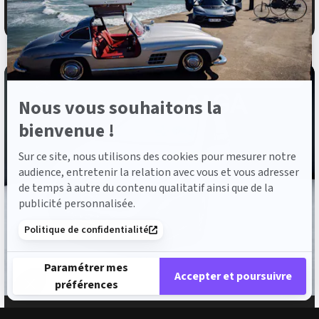
Axeptio
308 €
ou à partir de
/mois
VÉHICULE COLLABORATEUR
Nous vous souhaitons la
bienvenue !
Sur ce site, nous utilisons des cookies pour mesurer notre
audience, entretenir la relation avec vous et vous adresser
de temps à autre du contenu qualitatif ainsi que de la
publicité personnalisée.
Politique de confidentialité
Paramétrer mes
Accepter et poursuivre
préférences
Plateforme de Gestion du Consentement : Personnalisez vos 
Axeptio consent
MERCEDES-BENZ eCitan