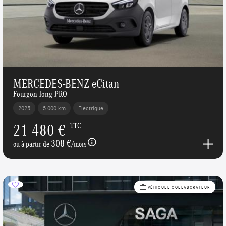
MERCEDES-BENZ eCitan
Fourgon long PRO
2025
5 000 km
Electrique
21 480 €
TTC
308 €
ou à partir de
/mois
VÉHICULE COLLABORATEUR