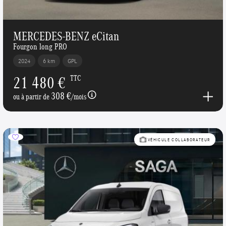
MERCEDES-BENZ eCitan
Fourgon long PRO
2024
6 km
GPL
21 480 €
TTC
308 €
ou à partir de
/mois
VÉHICULE COLLABORATEUR