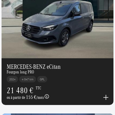
MERCEDES-BENZ eCitan
Fourgon long PRO
2024
4 047 km
GPL
21 480 €
TTC
155 €
ou à partir de
/mois