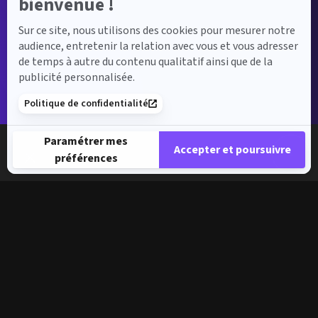
bienvenue !
Sur ce site, nous utilisons des cookies pour mesurer notre
audience, entretenir la relation avec vous et vous adresser
de temps à autre du contenu qualitatif ainsi que de la
publicité personnalisée.
Politique de confidentialité
Paramétrer mes
Accepter et poursuivre
préférences
Plateforme de Gestion du Consentement : Personnalisez vos 
Axeptio consent
Notre plateforme vous permet d'adapter et de gérer vos paramè
La boutique d'accessoires Mercedes-Benz,
livrés chez vous en 72H.