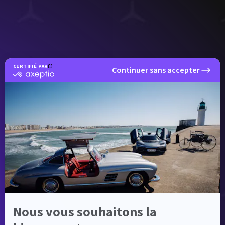
CERTIFIÉ PAR
Continuer sans accepter
certifié
par
Axeptio
-
En
savoir
plus
sur
Axeptio
Nous vous souhaitons la