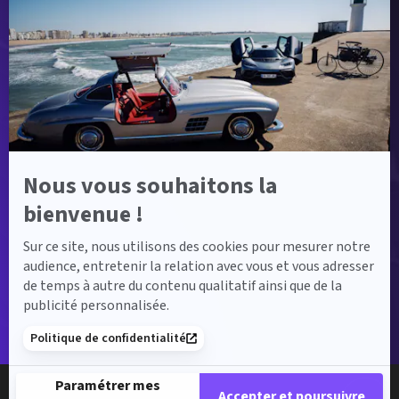
savoir
plus
sur
Axeptio
Nous vous souhaitons la
bienvenue !
Sur ce site, nous utilisons des cookies pour mesurer notre
audience, entretenir la relation avec vous et vous adresser
de temps à autre du contenu qualitatif ainsi que de la
publicité personnalisée.
Politique de confidentialité
Paramétrer mes
Accepter et poursuivre