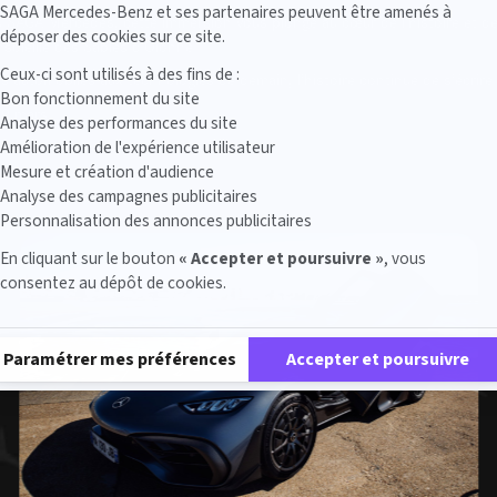
SAGA Mercedes-Benz et ses partenaires peuvent être amenés à
s SAGA Mercedes, cette immersion vous plonge au cœur de l’histoire et de 
déposer des cookies sur ce site.
soleillé des Sables d’Olonne.
Ceux-ci sont utilisés à des fins de :
s automobiles aux technologies de demain, l’histoire continue de s’écrire
Bon fonctionnement du site
29 mars
Analyse des performances du site
Amélioration de l'expérience utilisateur
Mesure et création d'audience
Analyse des campagnes publicitaires
Personnalisation des annonces publicitaires
En cliquant sur le bouton
« Accepter et poursuivre »
, vous
consentez au dépôt de cookies.
Plateforme de Gestion du Consentement : Personnalisez vos Options
Paramétrer mes préférences
Accepter et poursuivre