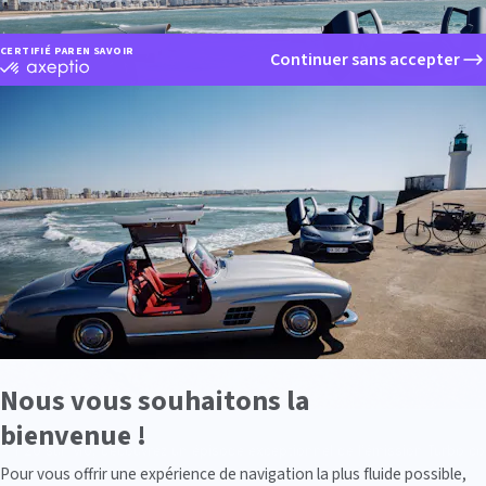
CERTIFIÉ PAR
EN SAVOIR PLUS SUR
Continuer sans accepter
certifié
par
Axeptio
-
En
savoir
plus
sur
Axeptio
Nous vous souhaitons la
bienvenue !
1h20 sur M6, découvrez un épisode exceptionnel de l’émission Turbo cons
Axeptio consent
z.
Pour vous offrir une expérience de navigation la plus fluide possible,