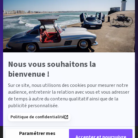
savoir
plus
sur
Axeptio
Nous vous souhaitons la
bienvenue !
Sur ce site, nous utilisons des cookies pour mesurer notre
audience, entretenir la relation avec vous et vous adresser
de temps à autre du contenu qualitatif ainsi que de la
publicité personnalisée.
Politique de confidentialité
Paramétrer mes
Accepter et poursuivre