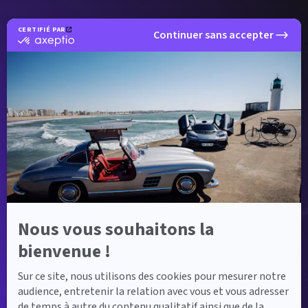
CERTIFIÉ PAR
Continuer sans accepter
certifié
par
Axeptio
-
En
savoir
plus
sur
Axeptio
Nous vous souhaitons la
bienvenue !
Sur ce site, nous utilisons des cookies pour mesurer notre
audience, entretenir la relation avec vous et vous adresser
de temps à autre du contenu qualitatif ainsi que de la