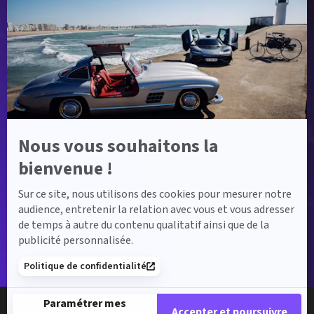
savoir
plus
sur
Axeptio
Nous vous souhaitons la
bienvenue !
Sur ce site, nous utilisons des cookies pour mesurer notre
audience, entretenir la relation avec vous et vous adresser
de temps à autre du contenu qualitatif ainsi que de la
publicité personnalisée.
Politique de confidentialité
Paramétrer mes
Accepter et poursuivre