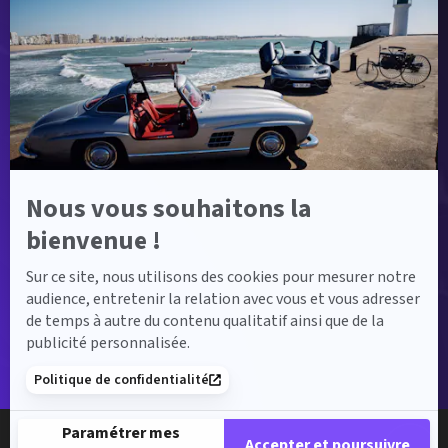
savoir
plus
sur
Axeptio
Nous vous souhaitons la
bienvenue !
Sur ce site, nous utilisons des cookies pour mesurer notre
audience, entretenir la relation avec vous et vous adresser
de temps à autre du contenu qualitatif ainsi que de la
publicité personnalisée.
Politique de confidentialité
Paramétrer mes
Accepter et poursuivre