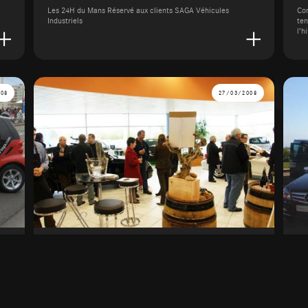
Les 24H du Mans Réservé aux clients SAGA Véhicules
Con
Industriels
ten
l’h
008
27/03/2008
Journées Portes Ouvertes SAGA La
F
Roche
Le 27 mars 2008
Le