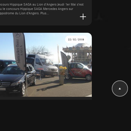
cours Hippique SAGA au Lion d'Angers Jeudi 1er Mai s’est
u le concours Hippique SAGA Mercedes Angers sur
ippodrome du Lion d’Angers. Plus...
22/02/2008
oire des Sables 2008
 22 févr. 2008