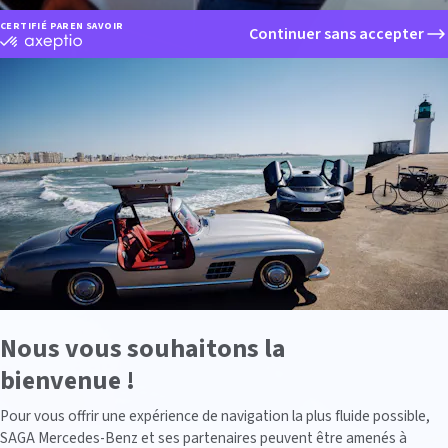
CERTIFIÉ PAR
EN SAVOIR PLUS SUR
Continuer sans accepter
certifié
par
Axeptio
-
En
savoir
plus
sur
Axeptio
Nous vous souhaitons la
bienvenue !
Axeptio consent
Pour vous offrir une expérience de navigation la plus fluide possible,
SAGA Mercedes-Benz et ses partenaires peuvent être amenés à