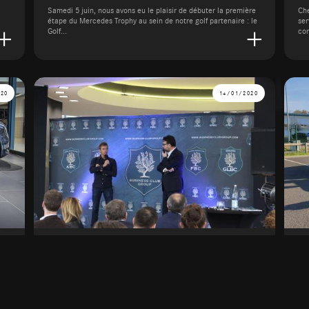
Samedi 5 juin, nous avons eu le plaisir de débuter la première
Che
a
étape du Mercedes Trophy au sein de notre golf partenaire : le
ser
Golf...
con
020
14/01/2020
Lille - Thomas Ruyant à la SAGA
C
Mercedes-Benz Lille
Le 14 janv. 2020
Le