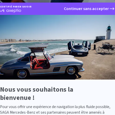
CERTIFIÉ PAR
EN SAVOIR PLUS SUR
Continuer sans accepter
certifié
par
Axeptio
-
En
savoir
plus
sur
Axeptio
Nous vous souhaitons la
bienvenue !
Axeptio consent
Pour vous offrir une expérience de navigation la plus fluide possible,
SAGA Mercedes-Benz et ses partenaires peuvent être amenés à