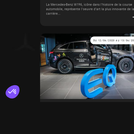
La Mercedes-Benz W196, icône dans l'histoire de la course
automobile, représente l'oeuvre d'art la plus innovante de l
carrière...
DU 12/06/2020 AU 13/06/2
La Roche-sur-Yon - Un EQC pour
Thomas Coville
Du 12 juin 2020 au 13 juin 2020