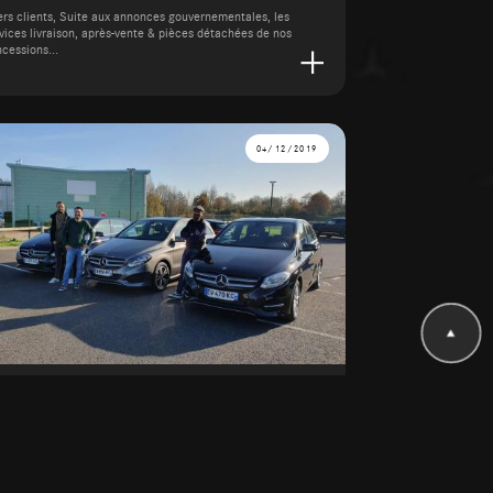
rs clients, Suite aux annonces gouvernementales, les
vices livraison, après-vente & pièces détachées de nos
cessions...
04/12/2019
hallans - 3 Classe B pour Mélusine
 4 déc. 2019