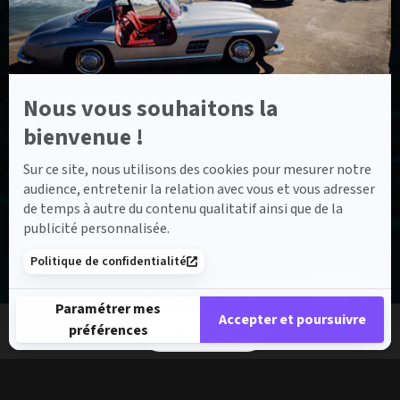
Nous vous souhaitons la
bienvenue !
Sur ce site, nous utilisons des cookies pour mesurer notre
audience, entretenir la relation avec vous et vous adresser
ACCUEIL
MODÈLES DE VOITURES
EQE
EQE
de temps à autre du contenu qualitatif ainsi que de la
publicité personnalisée.
Politique de confidentialité
Paramétrer mes
Accepter et poursuivre
préférences
Réserver un essai
Plateforme de Gestion du Consentement : Personnalisez vos 
Axeptio consent
Notre plateforme vous permet d'adapter et de gérer vos paramè