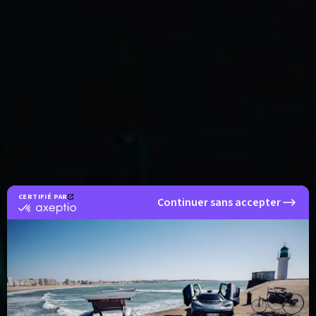
CERTIFIÉ PAR
Continuer sans accepter
certifié
par
Axeptio
-
En
savoir
plus
sur
Axeptio