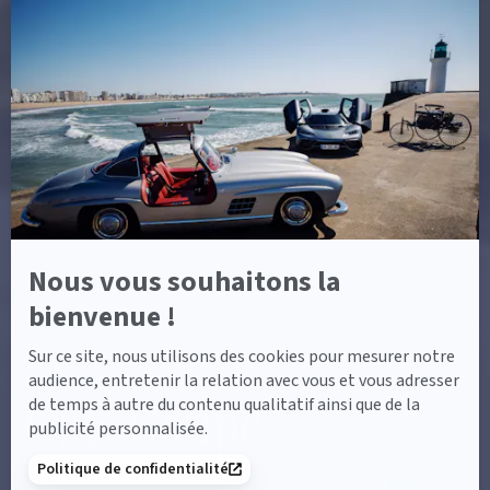
Axeptio
-
En
savoir
plus
sur
Axeptio
Nous vous souhaitons la
bienvenue !
Sur ce site, nous utilisons des cookies pour mesurer notre
audience, entretenir la relation avec vous et vous adresser
ACCUEIL
MODÈLES DE VOITURES
CLE COUPÉ
CLE Coupé
de temps à autre du contenu qualitatif ainsi que de la
publicité personnalisée.
Politique de confidentialité