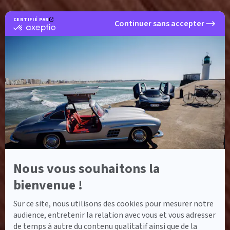
CERTIFIÉ PAR
Continuer sans accepter
certifié
par
Axeptio
-
En
savoir
plus
sur
Axeptio
Nous vous souhaitons la
bienvenue !
Sur ce site, nous utilisons des cookies pour mesurer notre
ACCUEIL
MODÈLES DE VOITURES
GLC AMG
GLC AMG
audience, entretenir la relation avec vous et vous adresser
de temps à autre du contenu qualitatif ainsi que de la