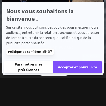
Nous vous souhaitons la
bienvenue !
Sur ce site, nous utilisons des cookies pour mesurer notre
ACCUEIL
MODÈLES DE VOITURES
CLASSE E BREAK AMG
Classe E Break AMG
audience, entretenir la relation avec vous et vous adresser
de temps à autre du contenu qualitatif ainsi que de la
publicité personnalisée.
Puissance hybride. ADN 100% AMG.
Politique de confidentialité
Paramétrer mes
Accepter et poursuivre
préférences
Réserver un essai
Plateforme de Gestion du Consentement : Personnalisez vos 
Axeptio consent
Notre plateforme vous permet d'adapter et de gérer vos paramè
Classe E Break AMG
Puissance hybride. ADN 100% AMG.