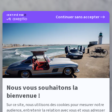
CERTIFIÉ PAR
Continuer sans accepter
certifié
par
Axeptio
-
En
savoir
plus
sur
Axeptio
Nous vous souhaitons la
bienvenue !
Sur ce site, nous utilisons des cookies pour mesurer notre
ACCUEIL
MODÈLES DE VOITURES
CLASSE C BREAK
audience, entretenir la relation avec vous et vous adresser