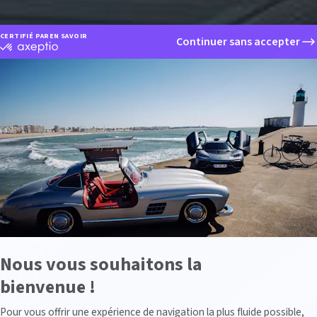
CERTIFIÉ PAR
EN SAVOIR PLUS SUR
Continuer sans accepter
certifié
par
Axeptio
-
En
savoir
plus
sur
Axeptio
 GT
Nous vous souhaitons la
bienvenue !
Axeptio consent
Pour vous offrir une expérience de navigation la plus fluide possible,