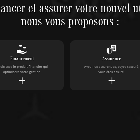
ancer et assurer votre nouvel ut
nous vous proposons :
Financement
Assurance
oisissez le produit financier qui
Avec nos assurances, soyez rassuré,
optimisera votre gestion.
vous êtes assuré.
Prendre rendez-vous
 nos experts
Contactez votre concession S