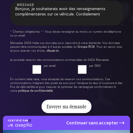
MESSAGE
* Champs obligatoires ** Vous devez renseigner au moins un numéro de téléphone
ou un email
Mercedes SAGA traite vos données pour répondre à votre demande. Vos données
peuvent être communiquées à d’autres sociétés du
Groupe RCM
. Pour en savoir plus
et pour exercer vos droits,
cliquez ici.
Je souhaite recevoir des communications commerciales de SAGA Mercedes
par email
par SMS
En cochant cette case, vous acceptez de recevoir nos communications. Ces
communications intègrent des pixels de suivi pour l'analyse du taux d'ouverture à des
fins de délivrabilité et pour mesurer et optimiser les campagnes conformément à
notre
politique de confidentialité
.
Envoyer ma demande
CERTIFIÉ PAR
Continuer sans accepter
certifié
par