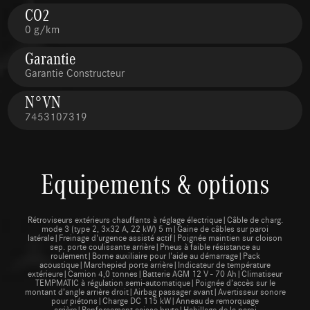
CO2
0 g/km
Garantie
Garantie Constructeur
N°VN
7453107319
Equipements & options
Rétroviseurs extérieurs chauffants à réglage électrique|Câble de charg.
mode 3 (type 2, 3x32 A, 22 kW) 5 m|Gaine de câbles sur paroi
latérale|Freinage d'urgence assisté actif|Poignée maintien sur cloison
sep. porte coulissante arrière|Pneus à faible résistance au
roulement|Borne auxiliaire pour l'aide au démarrage|Pack
acoustique|Marchepied porte arrière|Indicateur de température
extérieure|Camion 4,0 tonnes|Batterie AGM 12 V - 70 Ah|Climatiseur
TEMPMATIC à régulation semi-automatique|Poignée d’accès sur le
montant d’angle arrière droit|Airbag passager avant|Avertisseur sonore
pour piétons|Charge DC 115 kW|Anneau de remorquage
arrière|Renforcement caisse brute|Habillage de la paroi