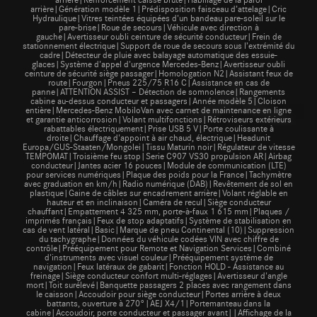
arrière|Génération modèle 1|Prédisposition faisceau d’attelage|Cric
Hydraulique|Vitres teintées équipées d'un bandeau pare-soleil sur le
pare-brise|Roue de secours|Véhicule avec direction à
gauche|Avertisseur oubli ceinture de sécurité conducteur|Frein de
stationnement électrique|Support de roue de secours sous l’extrémité du
cadre|Détecteur de pluie avec balayage automatique des essuie-
glaces|Système d'appel d'urgence Mercedes-Benz|Avertisseur oubli
ceinture de sécurité siège passager|Homologation N2|Assistant feux de
route|Fourgon|Pneus 225/75 R16 C|Assistance en cas de
panne|ATTENTION ASSIST – Détection de somnolence|Rangements
cabine au-dessus conducteur et passagers|Année modèle 5|Cloison
entière|Mercedes-Benz MobiloVan avec carnet de maintenance en ligne
et garantie anticorrosion|Volant multifonctions|Rétroviseurs extérieurs
rabattables électriquement|Prise USB 5 V|Porte coulissante à
droite|Chauffage d'appoint à air chaud, électrique|Headunit
Europa/GUS-Staaten/Mongolei|Tissu Maturin noir|Régulateur de vitesse
TEMPOMAT|Troisième feu stop|Serie C907 VS30 propulsion AR|Airbag
conducteur|Jantes acier 16 pouces|Module de communication (LTE)
pour services numériques|Plaque des poids pour la France|Tachymètre
avec graduation en km/h|Radio numérique (DAB)|Revêtement de sol en
plastique|Gaine de câbles sur encadrement arrière|Volant réglable en
hauteur et en inclinaison|Caméra de recul|Siège conducteur
chauffant|Empattement 4 325 mm, porte-à-faux 1 615 mm|Plaques /
imprimés français|Feux de stop adaptatifs|Système de stabilisation en
cas de vent latéral|Basic|Marque de pneu Continental (10)|Suppression
du tachygraphe|Données du véhicule codées VIN avec chiffre de
contrôle|Prééquipement pour Remote et Navigation Services|Combiné
d'instruments avec visuel couleur|Prééquipement système de
navigation|Feux latéraux de gabarit|Fonction HOLD - Assistance au
freinage|Siège conducteur confort multi-réglages|Avertisseur d'angle
mort|Toit surélevé|Banquette passagers 2 places avec rangement dans
le caisson|Accoudoir pour siège conducteur|Portes arrière à deux
battants, ouverture à 270°|AEJ X4/1|Portemanteau dans la
cabine|Accoudoir, porte conducteur et passager avant||Affichage de la