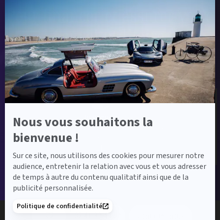
Axeptio
Pour financer et assurer votre
-
En
savoir
nouvel utilitaire,
plus
sur
nous vous proposons :
Axeptio
Financement
Nous vous souhaitons la
Choisissez le produit financier qui optimisera
bienvenue !
votre gestion.
Sur ce site, nous utilisons des cookies pour mesurer notre
audience, entretenir la relation avec vous et vous adresser
de temps à autre du contenu qualitatif ainsi que de la
publicité personnalisée.
Politique de confidentialité
02 41 33 44 00
Contactez-nous