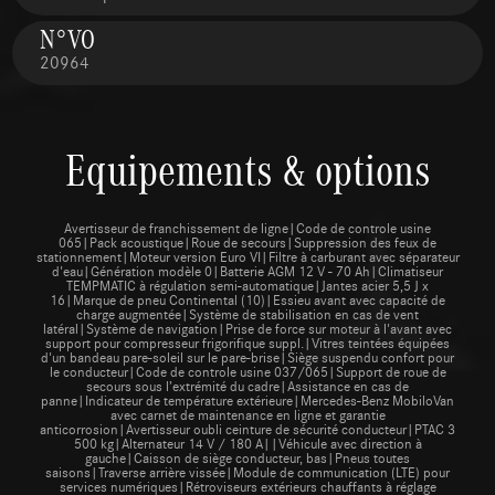
N°VO
20964
Equipements & options
Avertisseur de franchissement de ligne|Code de controle usine
065|Pack acoustique|Roue de secours|Suppression des feux de
stationnement|Moteur version Euro VI|Filtre à carburant avec séparateur
d'eau|Génération modèle 0|Batterie AGM 12 V - 70 Ah|Climatiseur
TEMPMATIC à régulation semi-automatique|Jantes acier 5,5 J x
16|Marque de pneu Continental (10)|Essieu avant avec capacité de
charge augmentée|Système de stabilisation en cas de vent
latéral|Système de navigation|Prise de force sur moteur à l'avant avec
support pour compresseur frigorifique suppl.|Vitres teintées équipées
d'un bandeau pare-soleil sur le pare-brise|Siège suspendu confort pour
le conducteur|Code de controle usine 037/065|Support de roue de
secours sous l’extrémité du cadre|Assistance en cas de
panne|Indicateur de température extérieure|Mercedes-Benz MobiloVan
avec carnet de maintenance en ligne et garantie
anticorrosion|Avertisseur oubli ceinture de sécurité conducteur|PTAC 3
500 kg|Alternateur 14 V / 180 A||Véhicule avec direction à
gauche|Caisson de siège conducteur, bas|Pneus toutes
saisons|Traverse arrière vissée|Module de communication (LTE) pour
services numériques|Rétroviseurs extérieurs chauffants à réglage