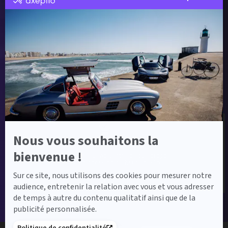
par
Axeptio
Envoyer ma demande
-
En
savoir
plus
sur
Axeptio
Label Certified et Garanties
Nous vous souhaitons la
Label Certified
bienvenue !
Le label Mercedes-Benz Certified vous propose
des voitures d’occasion de haute qualité.
Sur ce site, nous utilisons des cookies pour mesurer notre
audience, entretenir la relation avec vous et vous adresser
de temps à autre du contenu qualitatif ainsi que de la
publicité personnalisée.