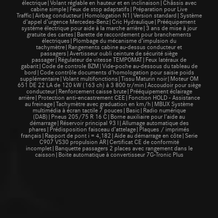
électrique|Volant réglable en hauteur et en inclinaison|Châssis avec
cabine simple|Feux de stop adaptatifs|Préparation pour Live
Traffic|Airbag conducteur|Homologation N1|Version standard|Système
d'appel d'urgence Mercedes-Benz|Cric Hydraulique|Prééquipement
système électrique pour aide à la marche arrière|3 ans de mise à jour
gratuite des cartes|Barette de raccordement pour branchements
électriques|Plombage du mécanisme d’impulsion du
tachymètre|Rangements cabine au-dessus conducteur et
passagers|Avertisseur oubli ceinture de sécurité siège
passager|Régulateur de vitesse TEMPOMAT|Feux latéraux de
gabarit|Code de controle BZM|Vide-poche au-dessous du tableau de
bord|Code contrôle documents d'homologation pour saisie poids
supplémentaire|Volant multifonctions|Tissu Maturin noir|Moteur OM
651 DE 22 LA de 120 kW (163 ch) à 3 800 tr/min|Accoudoir pour siège
conducteur|Renforcement caisse brute|Prééquipement éclairage
arrière|Protection anti-encastrement CEE|Fonction HOLD - Assistance
au freinage|Tachymètre avec graduation en km/h|MBUX Système
multimédia à écran tactile 7 pouces|Basic|Radio numérique
(DAB)|Pneus 205/75 R 16 C|Borne auxiliaire pour l'aide au
démarrage|Réservoir principal 93 l|Allumage automatique des
phares|Prédisposition faisceau d’attelage|Plaques / imprimés
français|Rapport de pont i = 4,182|Aide au démarrage en côte|Serie
C907 VS30 propulsion AR|Certificat CE de conformité
incomplet|Banquette passagers 2 places avec rangement dans le
caisson|Boite automatique à convertisseur 7G-Tronic Plus