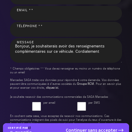
EMAIL **
TÉLÉPHONE **
MESSAGE
* Champs obligatoires ** Vous devez renseigner au moins un numéro de téléphone
ou un email
Mercedes SAGA traite vos données pour répondre à votre demande. Vos données
peuvent être communiquées à d’autres sociétés du
Groupe RCM
. Pour en savoir plus
et pour exercer vos droits,
cliquez ici.
Je souhaite recevoir des communications commerciales de SAGA Mercedes
par email
par SMS
En cochant cette case, vous acceptez de recevoir nos communications. Ces
communications intègrent des pixels de suivi pour l'analyse du taux d'ouverture à des
fins de délivrabilité et pour mesurer et optimiser les campagnes conformément à
notre
politique de confidentialité
.
CERTIFIÉ PAR
Continuer sans accepter
certifié