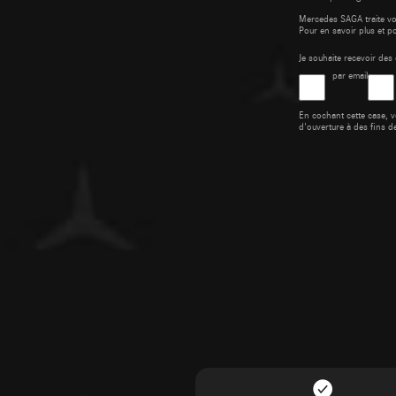
Mercedes SAGA traite v
Pour en savoir plus et p
Je souhaite recevoir d
par email
En cochant cette case, v
d'ouverture à des fins d