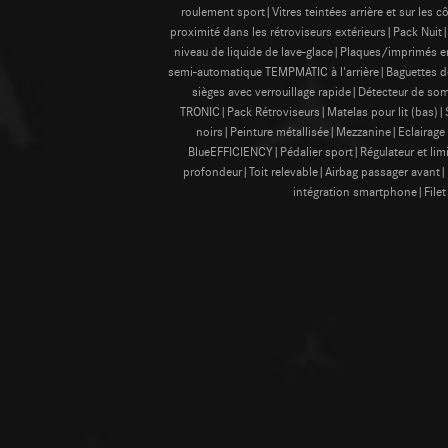
roulement sport|Vitres teintées arrière et sur les 
proximité dans les rétroviseurs extérieurs|Pack Nui
niveau de liquide de lave-glace|Plaques/imprimés 
semi-automatique TEMPMATIC à l'arrière|Baguettes d
sièges avec verrouillage rapide|Détecteur de s
TRONIC|Pack Rétroviseurs|Matelas pour lit (bas)|St
noirs|Peinture métallisée|Mezzanine|Eclairage
BlueEFFICIENCY|Pédalier sport|Régulateur et lim
profondeur|Toit relevable|Airbag passager avant|
intégration smartphone|Filet