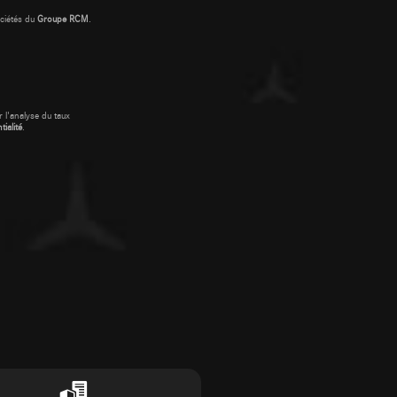
ciétés du
Groupe RCM
.
 l'analyse du taux
ialité
.