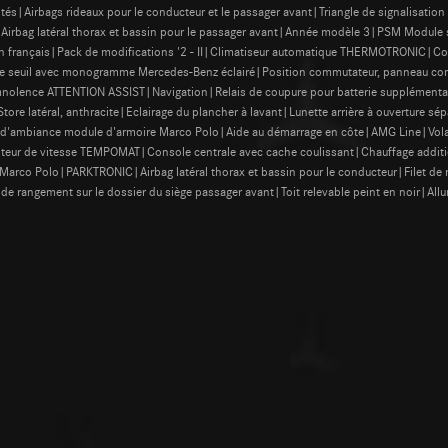
côtés|Airbags rideaux pour le conducteur et le passager avant|Triangle de signalisatio
t|Airbag latéral thorax et bassin pour le passager avant|Année modèle 3|PSM Module
en français|Pack de modifications '2 - II|Climatiseur automatique THERMOTRONIC|Co
e seuil avec monogramme Mercedes-Benz éclairé|Position commutateur, panneau comm
omnolence ATTENTION ASSIST|Navigation|Relais de coupure pour batterie supplémentai
ore latéral, anthracite|Eclairage du plancher à lavant|Lunette arrière à ouverture s
 d'ambiance module d'armoire Marco Polo|Aide au démarrage en côte|AMG Line|Vola
iteur de vitesse TEMPOMAT|Console centrale avec cache coulissant|Chauffage addition
Marco Polo|PARKTRONIC|Airbag latéral thorax et bassin pour le conducteur|Filet de 
 de rangement sur le dossier du siège passager avant|Toit relevable peint en noir|Al