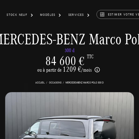
ESTIMER VOTRE V
STOCK NEUF
MODÈLES
SERVICES
ERCEDES-BENZ Marco Po
300 d
84 600 €
TTC
1209 €
ou à partir de
/mois
ACCUEIL
OCCASIONS
MERCEDES-BENZ MARCO POLO 300 D