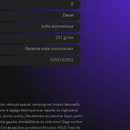
0
Diesel
boîte automatique
231 g/km
Garantie suite constructeur
5253102922
 véhicule spécial, camping-car|Inserts décoratifs
ts à réglage électrique avec rappels de clignotants
at./porte couliss.|Revêtement de plancher façon yacht
ôté gauche, entrebâillante du côté droit|Siège confort
Ciel de pavillon porcelaine|Fonction HOLD|Train de