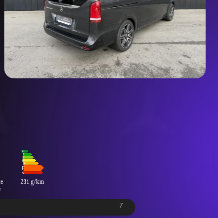
te
231 g/km
r
7