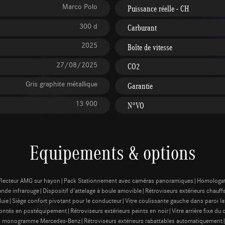
Marco Polo
Puissance réelle - CH
300 d
Carburant
2025
Boîte de vitesse
27/08/2025
CO2
Gris graphite métallique
Garantie
13 900
N°VO
Equipements & options
flecteur AMG sur hayon|Pack Stationnement avec caméras panoramiques|Homologation
e infrarouge|Dispositif d'attelage à boule amovible|Rétroviseurs extérieurs chauffan
luie|Siège confort pivotant pour le conducteur|Vitre coulissante gauche dans paroi l
és en postéquipement|Rétroviseurs extérieurs peints en noir|Vitre arrière fixe du c
avec monogramme Mercedes-Benz|Rétroviseurs extérieurs rabattables automatiquement|