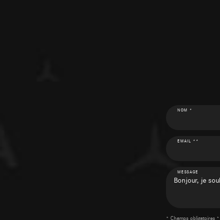
NOM *
EMAIL **
MESSAGE
* Champs obligatoires *