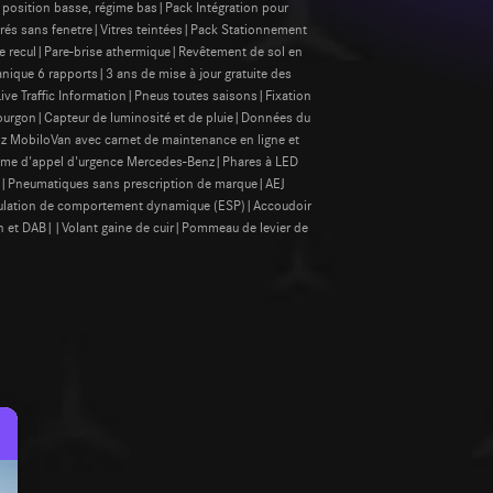
, position basse, régime bas|Pack Intégration pour
és sans fenetre|Vitres teintées|Pack Stationnement
 recul|Pare-brise athermique|Revêtement de sol en
nique 6 rapports|3 ans de mise à jour gratuite des
Live Traffic Information|Pneus toutes saisons|Fixation
ourgon|Capteur de luminosité et de pluie|Données du
nz MobiloVan avec carnet de maintenance en ligne et
tème d'appel d'urgence Mercedes-Benz|Phares à LED
s|Pneumatiques sans prescription de marque|AEJ
gulation de comportement dynamique (ESP)|Accoudoir
et DAB||Volant gaine de cuir|Pommeau de levier de