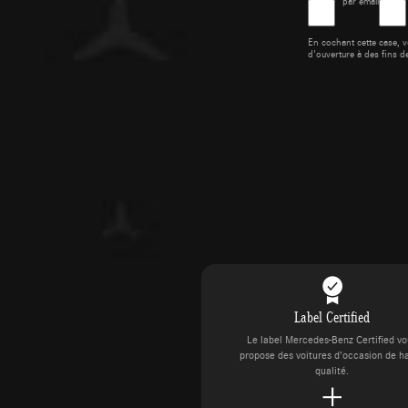
par email
En cochant cette case, v
d'ouverture à des fins d
Label Certified
Le label Mercedes-Benz Certified v
propose des voitures d’occasion de h
qualité.