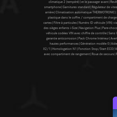
climatique 2 (tempéré)|et le passager avant|Revêt
smartphone|Garnitures standard|Régulateur de vite
arrière|Climatisation automatique THERMOTRONIC|L
plastique dans le coffre / compartiment de charge
cartes|Filtre à particules|Numéro ID véhicule (VIN) v
des sièges enfants i-Size|Navigation Plus|Pare-cho
véhicule codées VIN avec chiffre de contrôle|Sans 
garantie anticorrosion|Pack Chrome Intérieur|Ave
hautes performances|Génération modèle 0|Aide 
X2/1|Homologation N1|Fonction Stop/Start ECO|Vola
avec compartiment de rangement|Roue de secours|P