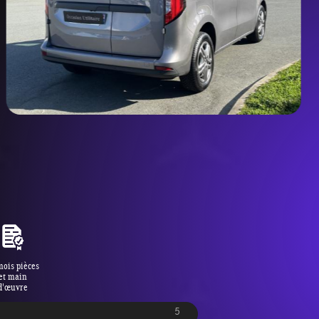
mois pièces
et main
d'œuvre
5