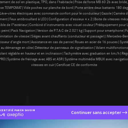
ement de sol en plastique, TPO, dans l'habitacle|Prise de force MB 60 2b avec bride
sse TEMPOMAT|Vide poches sur planche de bord|Porte arrière deux battants 180 degr
ève-vitres électriques avec commande confort pour le conducteur|Gazole|Caméra de
ment|Feux antibrouillard à LED|Configuration d'essieux 4 x 2|Boite de vitesses méca
isible de l?'extérieur|Combiné d'instruments avec visuel couleur|Prééquipement pour 
cs peint|Pack Navigation|Version de P.T.A.C de 2.021 kg|Support pour smartphone|F
limitation de vitesse|Sièges avant chauffants (conducteur et passager)|Mercedes-Be
rtisseur d'angle mort|Assistance en cas de panne|Roues en acier de 16 pouces|Sys
au démarrage en côte|Détecteur de panneaux de signalisation|Volant multifonction
nt réglable en hauteur et en inclinaison|Tachymètre avec graduation en km/h|Ré
RO|Système de freinage avec ABS et ASR|Système multimédia MBUX avec navigation 
vitesses en cuir|Certificat CE de conformite
CERTIFIÉ PAR
EN SAVOIR PLUS SUR
Continuer sans accepter
certifié
par
Axeptio
-