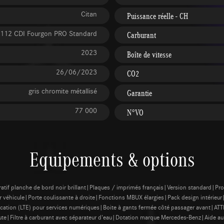
Citan
Puissance réelle - CH
112 CDI Fourgon PRO Standard
Carburant
2023
Boîte de vitesse
26/06/2023
CO2
gris chromite métallisé
Garantie
77 000
N°VO
Equipements & options
ratif planche de bord noir brillant|Plaques / imprimés français|Version standard|P
ur véhicule|Porte coulissante à droite|Fonctions MBUX élargies|Pack design intérieur
tion (LTE) pour services numériques|Boite à gants fermée côté passager avant|A
ute|Filtre à carburant avec séparateur d'eau|Dotation marque Mercedes-Benz|Aide a