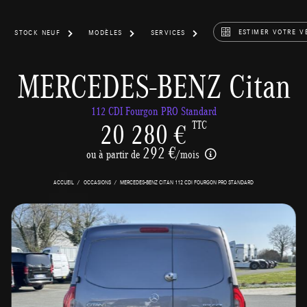
ESTIMER VOTRE V
STOCK NEUF
MODÈLES
SERVICES
MERCEDES-BENZ Citan
112 CDI Fourgon PRO Standard
20 280 €
TTC
292 €
ou à partir de
/mois
ACCUEIL
OCCASIONS
MERCEDES-BENZ CITAN 112 CDI FOURGON PRO STANDARD