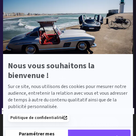
En
savoir
plus
Label Certified et Garanties
sur
Axeptio
Label Certified
Nous vous souhaitons la
Le label Mercedes-Benz Certified vous propose
des voitures d’occasion de haute qualité.
bienvenue !
Sur ce site, nous utilisons des cookies pour mesurer notre
audience, entretenir la relation avec vous et vous adresser
de temps à autre du contenu qualitatif ainsi que de la
publicité personnalisée.
Financement
Politique de confidentialité
02 51 45 28 28
Contactez-nous
Le financement et sa simulation sont réalisés par un partenaire.
Paramétrer mes