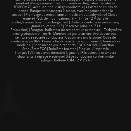
montant d’angle arrière droit|Toit surélevé|Régulateur de vitesse
TEMPOMAT|Accoudoir pour siège conducteur|Assistance en cas de
panne|Banquette passagers 2 places avec rangement dans le
caisson|Plombage du mécanisme d’impulsion du tachymètre|Cloison
entière|Pack de modifications '9 - II|Prise 12 V dans le
coffre/compartiment de chargement|Code de contrôle essieu arrière,
grand couronne 215|Réservoir principal 71 l
(Propulsion)|Fourgon|Indicateur de température extérieure||Tachymètre
avec graduation en km/h|Marchepied porte arrière|Avertisseur oubli
ceinture de sécurité conducteur|Capucine dans la soute|Code de
controle usine 065|Pneus à faible résistance au roulement|Génération
modèle 0|Boite mécanique 6 rapports ECO Gear 360|Fonction
Stop/Start ECO|Troisième feu stop|Plaques / imprimés
français|Véhicule avec direction à gauche|Rétroviseurs extérieurs
chauffants à réglage électrique|Siège conducteur confort multi-
réglages|Batterie AGM 12 V 95 Ah