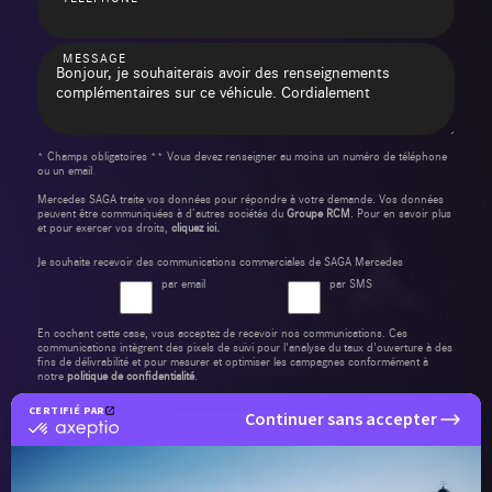
MESSAGE
* Champs obligatoires ** Vous devez renseigner au moins un numéro de téléphone
ou un email
Mercedes SAGA traite vos données pour répondre à votre demande. Vos données
peuvent être communiquées à d’autres sociétés du
Groupe RCM
. Pour en savoir plus
et pour exercer vos droits,
cliquez ici.
Je souhaite recevoir des communications commerciales de SAGA Mercedes
par email
par SMS
En cochant cette case, vous acceptez de recevoir nos communications. Ces
communications intègrent des pixels de suivi pour l'analyse du taux d'ouverture à des
fins de délivrabilité et pour mesurer et optimiser les campagnes conformément à
notre
politique de confidentialité
.
CERTIFIÉ PAR
Continuer sans accepter
certifié
Envoyer ma demande
par
Axeptio
-