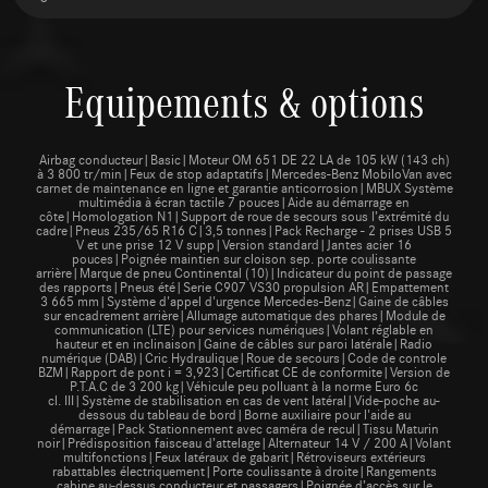
Equipements & options
Airbag conducteur|Basic|Moteur OM 651 DE 22 LA de 105 kW (143 ch)
à 3 800 tr/min|Feux de stop adaptatifs|Mercedes-Benz MobiloVan avec
carnet de maintenance en ligne et garantie anticorrosion|MBUX Système
multimédia à écran tactile 7 pouces|Aide au démarrage en
côte|Homologation N1|Support de roue de secours sous l’extrémité du
cadre|Pneus 235/65 R16 C|3,5 tonnes|Pack Recharge - 2 prises USB 5
V et une prise 12 V supp|Version standard|Jantes acier 16
pouces|Poignée maintien sur cloison sep. porte coulissante
arrière|Marque de pneu Continental (10)|Indicateur du point de passage
des rapports|Pneus été|Serie C907 VS30 propulsion AR|Empattement
3 665 mm|Système d'appel d'urgence Mercedes-Benz|Gaine de câbles
sur encadrement arrière|Allumage automatique des phares|Module de
communication (LTE) pour services numériques|Volant réglable en
hauteur et en inclinaison|Gaine de câbles sur paroi latérale|Radio
numérique (DAB)|Cric Hydraulique|Roue de secours|Code de controle
BZM|Rapport de pont i = 3,923|Certificat CE de conformite|Version de
P.T.A.C de 3 200 kg|Véhicule peu polluant à la norme Euro 6c
cl. III|Système de stabilisation en cas de vent latéral|Vide-poche au-
dessous du tableau de bord|Borne auxiliaire pour l'aide au
démarrage|Pack Stationnement avec caméra de recul|Tissu Maturin
noir|Prédisposition faisceau d’attelage|Alternateur 14 V / 200 A|Volant
multifonctions|Feux latéraux de gabarit|Rétroviseurs extérieurs
rabattables électriquement|Porte coulissante à droite|Rangements
cabine au-dessus conducteur et passagers|Poignée d’accès sur le