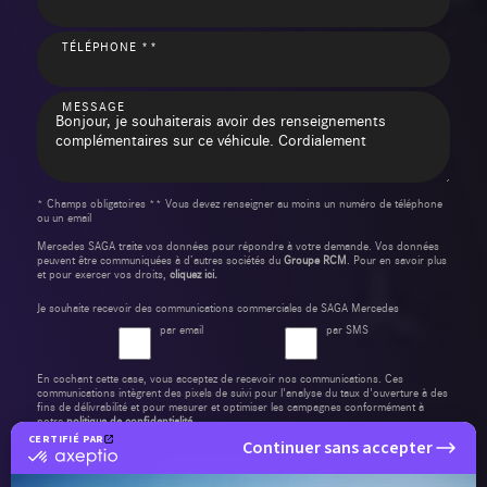
TÉLÉPHONE **
MESSAGE
* Champs obligatoires ** Vous devez renseigner au moins un numéro de téléphone
ou un email
Mercedes SAGA traite vos données pour répondre à votre demande. Vos données
peuvent être communiquées à d’autres sociétés du
Groupe RCM
. Pour en savoir plus
et pour exercer vos droits,
cliquez ici.
Je souhaite recevoir des communications commerciales de SAGA Mercedes
par email
par SMS
En cochant cette case, vous acceptez de recevoir nos communications. Ces
communications intègrent des pixels de suivi pour l'analyse du taux d'ouverture à des
fins de délivrabilité et pour mesurer et optimiser les campagnes conformément à
notre
politique de confidentialité
.
CERTIFIÉ PAR
Continuer sans accepter
certifié
par
Envoyer ma demande
Axeptio