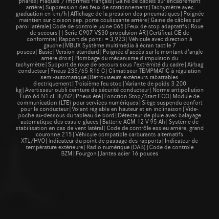
phares|Plaques / imprimés français|Gaine de câbles sur encadrement
arrière|Suppression des feux de stationnement|Tachymètre avec
graduation en km/h|Affichage de la pression des pneumatiques|Poignée
maintien sur cloison sep. porte coulissante arrière|Gaine de câbles sur
paroi latérale|Code de controle usine 065|Feux de stop adaptatifs|Roue
de secours||Serie C907 VS30 propulsion AR|Certificat CE de
conformite|Rapport de pont i = 3,923|Véhicule avec direction à
gauche|MBUX Système multimédia à écran tactile 7
pouces|Basic|Version standard|Poignée d’accès sur le montant d’angle
arrière droit|Plombage du mécanisme d’impulsion du
tachymètre|Support de roue de secours sous l’extrémité du cadre|Airbag
conducteur|Pneus 235/65 R16 C|Climatiseur TEMPMATIC à régulation
semi-automatique|Rétroviseurs extérieurs rabattables
électriquement|Troisième feu stop|Variante de poids 3 200
kg|Avertisseur oubli ceinture de sécurité conducteur|Norme antipollution
Euro 6d N1 cl. III/N2|Pneus été|Fonction Stop/Start ECO|Module de
communication (LTE) pour services numériques|Siège suspendu confort
pour le conducteur|Volant réglable en hauteur et en inclinaison|Vide-
poche au-dessous du tableau de bord|Détecteur de pluie avec balayage
automatique des essuie-glaces|Batterie AGM 12 V 95 Ah|Système de
stabilisation en cas de vent latéral|Code de contrôle essieu arrière, grand
couronne 215|Véhicule compatible carburants alternatifs
XTL/HVO|Indicateur du point de passage des rapports|Indicateur de
température extérieure|Radio numérique (DAB)|Code de controle
BZM|Fourgon|Jantes acier 16 pouces