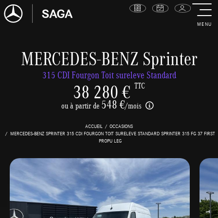
MENU
MERCEDES-BENZ Sprinter
315 CDI Fourgon Toit sureleve Standard
38 280 €
TTC
548 €
ou à partir de
/mois
ACCUEIL
OCCASIONS
MERCEDES-BENZ SPRINTER 315 CDI FOURGON TOIT SURELEVE STANDARD SPRINTER 315 FG 37 FIRST
PROPU LEG