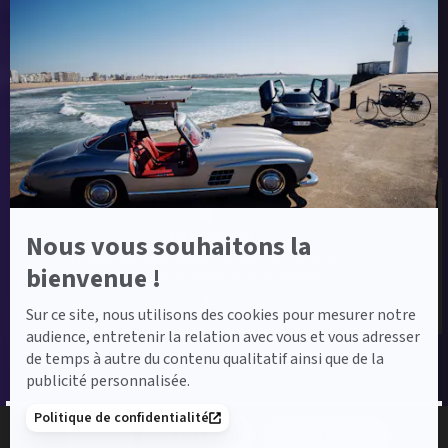
-
En
savoir
plus
sur
Label Certified et Garanties
Axeptio
Label Certified
Nous vous souhaitons la
Le label Mercedes-Benz Certified vous propose
bienvenue !
des voitures d’occasion de haute qualité.
Sur ce site, nous utilisons des cookies pour mesurer notre
audience, entretenir la relation avec vous et vous adresser
de temps à autre du contenu qualitatif ainsi que de la
publicité personnalisée.
Financement
Politique de confidentialité
02 41 33 44 00
Contactez-nous