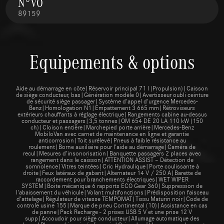
N°VO
89159
Equipements & options
Aide au démarrage en côte|Réservoir principal 71 l (Propulsion)|Caisson
de siège conducteur, bas|Génération modèle 0|Avertisseur oubli ceinture
de sécurité siège passager|Système d'appel d'urgence Mercedes-
Benz|Homologation N1|Empattement 3 665 mm|Rétroviseurs
extérieurs chauffants à réglage électrique|Rangements cabine au-dessus
conducteur et passagers|3,5 tonnes|OM 654 DE 20 LA 110 kW (150
ch)|Cloison entière|Marchepied porte arrière|Mercedes-Benz
MobiloVan avec carnet de maintenance en ligne et garantie
anticorrosion|Toit surélevé|Pneus à faible résistance au
roulement|Borne auxiliaire pour l'aide au démarrage|Caméra de
recul|Mesures d’insonorisation|Banquette passagers 2 places avec
rangement dans le caisson|ATTENTION ASSIST – Détection de
somnolence|Vitres teintées|Cric Hydraulique|Porte coulissante à
droite|Feux latéraux de gabarit|Alternateur 14 V / 250 A|Barette de
raccordement pour branchements électriques|WET WIPER
SYSTEM|Boite mécanique 6 rapports ECO Gear 360|Suppression de
l'abaissement du véhicule|Volant multifonctions|Prédisposition faisceau
d’attelage|Régulateur de vitesse TEMPOMAT|Tissu Maturin noir|Code de
controle usine 155|Marque de pneu Continental (10)|Assistance en cas
de panne|Pack Recharge - 2 prises USB 5 V et une prise 12 V
supp|Accoudoir pour siège conducteur|Allumage automatique des