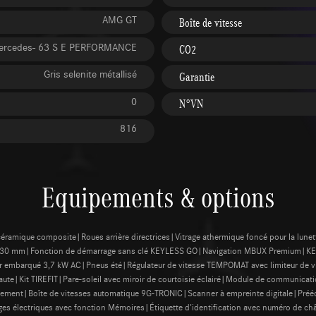
AMG GT
Boîte de vitesse
ercedes- 63 S E PERFORMANCE
CO2
Gris selenite métallisé
Garantie
0
N°VN
816
Equipements & options
mique composite|Roues arrière directrices|Vitrage athermique foncé pour la lunette e
'à 30 mm|Fonction de démarrage sans clé KEYLESS GO|Navigation MBUX Premium|K
 embarqué 3,7 kW AC|Pneus été|Régulateur de vitesse TEMPOMAT avec limiteur de vit
ute|Kit TIREFIT|Pare-soleil avec miroir de courtoisie éclairé|Module de communicatio
riquement|Boîte de vitesses automatique 9G-TRONIC|Scanner à empreinte digitale|Pr
ages électriques avec fonction Mémoires|Étiquette d'identification avec numéro de