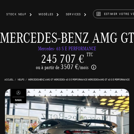
ESTIMER VOTRE V
STOCK NEUF
MODÈLES
SERVICES
MERCEDES-BENZ AMG G
Mercedes- 63 S E PERFORMANCE
245 707 €
TTC
3507 €
ou à partir de
/mois
ACCUEIL
NEUFS
MERCEDES-BENZ AMG GT MERCEDES- 63 S E PERFORMANCE MERCEDES-AMG GT 63 S E PERFORMANCE