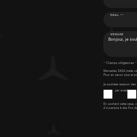
EMAIL **
MESSAGE
* Champs obligatoires *
Mercedes SAGA traite v
Pour en savoir plus et p
Je souhaite recevoir d
par email
En cochant cette case, v
d'ouverture à des fins d