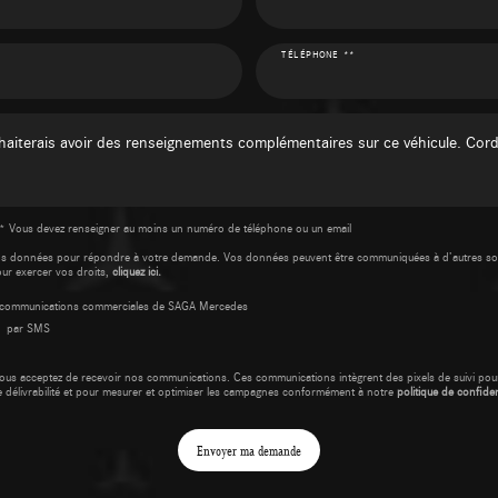
TÉLÉPHONE **
* Vous devez renseigner au moins un numéro de téléphone ou un email
os données pour répondre à votre demande. Vos données peuvent être communiquées à d’autres so
our exercer vos droits,
cliquez ici.
es communications commerciales de SAGA Mercedes
par SMS
ous acceptez de recevoir nos communications. Ces communications intègrent des pixels de suivi pour
e délivrabilité et pour mesurer et optimiser les campagnes conformément à notre
politique de confident
Envoyer ma demande