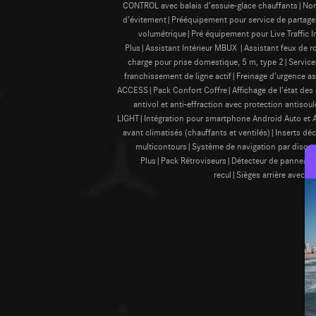
CONTROL avec balais d’essuie-glace chauffants|No
d’évitement|Prééquipement pour service de partage 
volumétrique|Pré équipement pour Live Traffic
Plus|Assistant Intérieur MBUX |Assistant feux de
charge pour prise domestique, 5 m, type 2|Servic
franchissement de ligne actif|Freinage d’urgence 
ACCESS|Pack Confort Coffre|Affichage de l’état des c
antivol et anti-effraction avec protection ant
LIGHT|Intégration pour smartphone Android Auto et Ap
avant climatisés (chauffants et ventilés)|Inser
multicontours|Système de navigation par disque
Plus|Pack Rétroviseurs|Détecteur de panneau
recul|Sièges arrière avec 