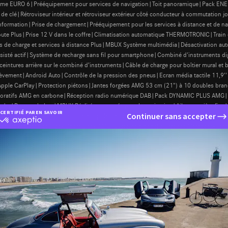
rme EURO 6|Prééquipement pour services de navigation|Toit panoramique|Pack ENE
de clé|Rétroviseur intérieur et rétroviseur extérieur côté conducteur à commutatio
 Information|Prise de chargement|Prééquipement pour les services à distance et de 
 route Plus|Prise 12 V dans le coffre|Climatisation automatique THERMOTRONIC|Tr
es de charge et services à distance Plus|MBUX Système multimédia|Désactivation auto
assisté actif|Système de recharge sans fil pour smartphone|Combiné d'instruments
eintures arrière sur le combiné d’instruments|Câble de charge pour boîtier mural et
isoulèvement|Android Auto|Contrôle de la pression des pneus|Ecran média tactile 1
ple CarPlay|Protection piétons|Jantes forgées AMG 53 cm (21") à 10 doubles branche
ts décoratifs AMG en carbone|Réception radio numérique DAB|Pack DYNAMIC PLUS A
 dur|Porte-gobelets|MBUX Réalité augmentée pour la navigation|Aileron arrière fix
CERTIFIÉ PAR
EN SAVOIR PLUS SUR
Continuer sans accepter
x de signalisation|AMG Track Pace|Apple CarPlay|Pack USB Plus|Caméras panoram
certifié
dossiers rabattables|Pack Sport Black AMG|Système d'appel d'urgence Mercedes-Ben
par
Axeptio
-
En
savoir
plus
sur
Axeptio