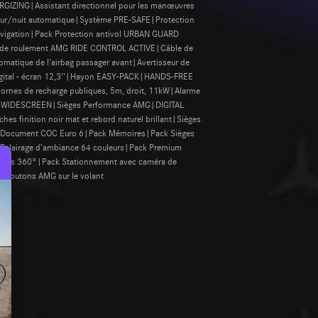
RGIZING|Assistant directionnel pour les manœuvres
n jour/nuit automatique|Système PRE-SAFE|Protection
navigation|Pack Protection antivol URBAN GUARD
ain de roulement AMG RIDE CONTROL ACTIVE|Câble de
matique de l'airbag passager avant|Avertisseur de
 digital - écran 12,3''|Hayon EASY-PACK|HANDS-FREE
 bornes de recharge publiques, 5m, droit, 11kW|Alarme
1,9'' WIDESCREEN|Sièges Performance AMG|DIGITAL
s finition noir mat et rebord naturel brillant|Sièges
MG|Document COC Euro 6|Pack Mémoires|Pack Sièges
e|Eclairage d’ambiance 64 couleurs|Pack Premium
iques 360°|Pack Stationnement avec caméra de
z|Boutons AMG sur le volant