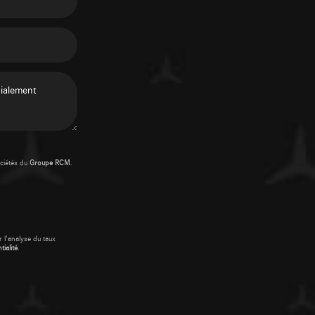
ciétés du
Groupe RCM
.
 l'analyse du taux
ialité
.