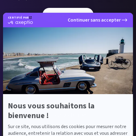
Envoyer ma demande
CERTIFIÉ PAR
Continuer sans accepter
certifié
par
Axeptio
-
En
Pour financer et assurer votre
savoir
plus
sur
nouvelle voiture,
Axeptio
nous vous proposons :
Nous vous souhaitons la
bienvenue !
Crédit Classique
La formule pour financer votre nouvelle Mercedes-Benz.
Sur ce site, nous utilisons des cookies pour mesurer notre
audience, entretenir la relation avec vous et vous adresser