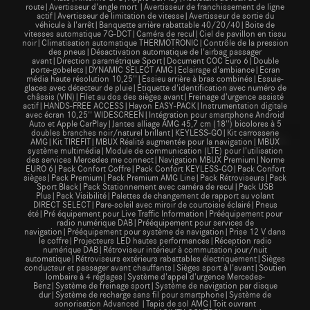
route|Avertisseur d'angle mort |Avertisseur de franchissement de ligne
actif|Avertisseur de limitation de vitesse|Avertisseur de sortie du
véhicule à l'arrêt|Banquette arrière rabattable 40/20/40|Boite de
vitesses automatique 7G-DCT|Caméra de recul|Ciel de pavillon en tissu
noir|Climatisation automatique THERMOTRONIC|Contrôle de la pression
des pneus|Désactivation automatique de l'airbag passager
avant|Direction paramétrique Sport|Document COC Euro 6|Double
porte-gobelets|DYNAMIC SELECT AMG|Eclairage d'ambiance|Ecran
média haute résolution 10,25''|Essieu arrière à bras combinés|Essuie-
glaces avec détecteur de pluie|Étiquette d'identification avec numéro de
châssis (VIN)|Filet au dos des sièges avant|Freinage d’urgence assisté
actif|HANDS-FREE ACCESS|Hayon EASY-PACK|Instrumentation digitale
avec écran 10,25'' WIDESCREEN|Intégration pour smartphone Android
Auto et Apple CarPlay|Jantes alliage AMG 45,7 cm (18'') bicolores à 5
doubles branches noir/naturel brillant|KEYLESS-GO|Kit carrosserie
AMG|Kit TIREFIT|MBUX Réalité augmentée pour la navigation|MBUX
système multimédia|Module de communication (LTE) pour l’utilisation
des services Mercedes me connect|Navigation MBUX Premium|Norme
EURO 6|Pack Confort Coffre|Pack Confort KEYLESS-GO|Pack Confort
sièges|Pack Premium|Pack Premium AMG Line|Pack Rétroviseurs|Pack
Sport Black|Pack Stationnement avec caméra de recul|Pack USB
Plus|Pack Visibilité|Palettes de changement de rapport au volant
DIRECT SELECT|Pare-soleil avec miroir de courtoisie éclairé|Pneus
été|Pré équipement pour Live Traffic Information|Prééquipement pour
radio numérique DAB|Prééquipement pour services de
navigation|Prééquipement pour système de navigation|Prise 12 V dans
le coffre|Projecteurs LED hautes performances|Réception radio
numérique DAB|Rétroviseur intérieur à commutation jour/nuit
automatique|Rétroviseurs extérieurs rabattables électriquement|Sièges
conducteur et passager avant chauffants|Sièges sport à l'avant|Soutien
lombaire à 4 réglages|Système d'appel d'urgence Mercedes-
Benz|Système de freinage sport|Système de navigation par disque
dur|Système de recharge sans fil pour smartphone|Système de
sonorisation Advanced |Tapis de sol AMG|Toit ouvrant