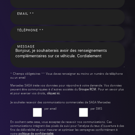
EMAIL **
TÉLÉPHONE **
MESSAGE
* Champs obligatoires ** Vous devez renseigner au moins un numéro de téléphone
ou un email
Mercedes SAGA traite vos données pour répondre à votre demande. Vos données
peuvent être communiquées à d’autres sociétés du
Groupe RCM
. Pour en savoir plus
et pour exercer vos droits,
cliquez ici.
Je souhaite recevoir des communications commerciales de SAGA Mercedes
par email
par SMS
En cochant cette case, vous acceptez de recevoir nos communications. Ces
communications intègrent des pixels de suivi pour l'analyse du taux d'ouverture à des
fins de délivrabilité et pour mesurer et optimiser les campagnes conformément à
notre
politique de confidentialité
.