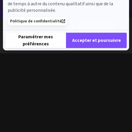
de temps à autre du contenu qualitatif ainsi que de la
publicité personnalisée.
Politique de confidentialité
03 20 72 39 39
Contactez-nous
Paramétrer mes
Accepter et poursuivre
préférences
Plateforme de Gestion du Consentement : Personnalisez vos 
Axeptio consent
Notre plateforme vous permet d'adapter et de gérer vos paramè