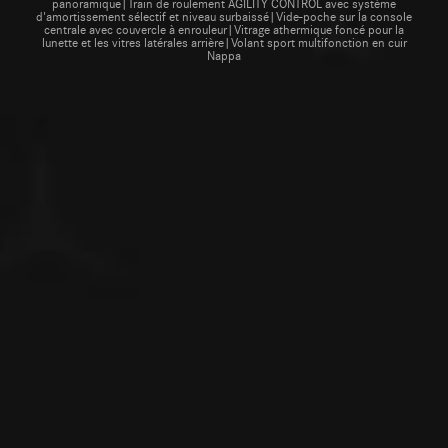
panoramique|Train de roulement AGILITY CONTROL avec système
d'amortissement sélectif et niveau surbaissé|Vide-poche sur la console
centrale avec couvercle à enrouleur|Vitrage athermique foncé pour la
lunette et les vitres latérales arrière|Volant sport multifonction en cuir
Nappa