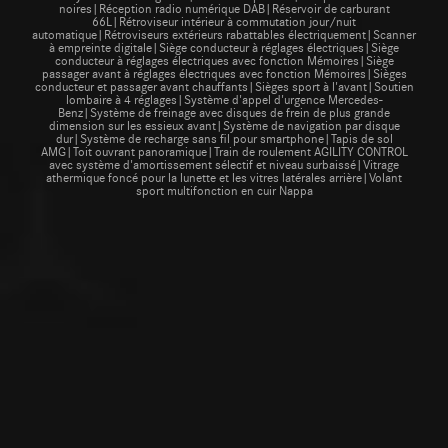
noires|Réception radio numérique DAB|Réservoir de carburant
66L|Rétroviseur intérieur à commutation jour/nuit
automatique|Rétroviseurs extérieurs rabattables électriquement|Scanner
à empreinte digitale|Siège conducteur à réglages électriques|Siège
conducteur à réglages électriques avec fonction Mémoires|Siège
passager avant à réglages électriques avec fonction Mémoires|Sièges
conducteur et passager avant chauffants|Sièges sport à l'avant|Soutien
lombaire à 4 réglages|Système d'appel d'urgence Mercedes-
Benz|Système de freinage avec disques de frein de plus grande
dimension sur les essieux avant|Système de navigation par disque
dur|Système de recharge sans fil pour smartphone|Tapis de sol
AMG|Toit ouvrant panoramique|Train de roulement AGILITY CONTROL
avec système d'amortissement sélectif et niveau surbaissé|Vitrage
athermique foncé pour la lunette et les vitres latérales arrière|Volant
sport multifonction en cuir Nappa