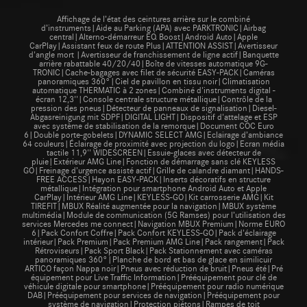
Affichage de l’état des ceintures arrière sur le combiné
d’instruments|Aide au Parking (APA) avec PARKTRONIC|Airbag
central|Alterno-démarreur EQ Boost|Android Auto|Apple
CarPlay|Assistant feux de route Plus|ATTENTION ASSIST|Avertisseur
d'angle mort |Avertisseur de franchissement de ligne actif|Banquette
arrière rabattable 40/20/40|Boîte de vitesses automatique 9G-
TRONIC|Cache-bagages avec filet de sécurité EASY-PACK|Caméras
panoramiques 360°|Ciel de pavillon en tissu noir|Climatisation
automatique THERMATIC à 2 zones|Combiné d'instruments digital -
écran 12,3''|Console centrale structure métallique|Contrôle de la
pression des pneus|Détecteur de panneaux de signalisation|Diesel-
Abgasreinigung mit SDPF|DIGITAL LIGHT|Dispositif d'attelage et ESP
avec système de stabilisation de la remorque|Document COC Euro
6|Double porte-gobelets|DYNAMIC SELECT AMG|Eclairage d’ambiance
64 couleurs|Éclairage de proximité avec projection du logo|Ecran média
tactile 11,9'' WIDESCREEN|Essuie-glaces avec détecteur de
pluie|Extérieur AMG Line|Fonction de démarrage sans clé KEYLESS
GO|Freinage d’urgence assisté actif|Grille de calandre diamant|HANDS-
FREE ACCESS|Hayon EASY-PACK|Inserts décoratifs en structure
métallique|Intégration pour smartphone Android Auto et Apple
CarPlay|Intérieur AMG Line|KEYLESS-GO|Kit carrosserie AMG|Kit
TIREFIT|MBUX Réalité augmentée pour la navigation|MBUX système
multimédia|Module de communication (5G Ramses) pour l’utilisation des
services Mercedes me connect|Navigation MBUX Premium|Norme EURO
6|Pack Confort Coffre|Pack Confort KEYLESS-GO|Pack d'éclairage
intérieur|Pack Premium|Pack Premium AMG Line|Pack rangement|Pack
Rétroviseurs|Pack Sport Black|Pack Stationnement avec caméras
panoramiques 360°|Planche de bord et bas de glace en similicuir
ARTICO façon Nappa noir|Pneus avec réduction de bruit|Pneus été|Pré
équipement pour Live Traffic Information|Prééquipement pour clé de
véhicule digitale pour smartphone|Prééquipement pour radio numérique
DAB|Prééquipement pour services de navigation|Prééquipement pour
système de navigation|Protection piétons|Rampes de toit