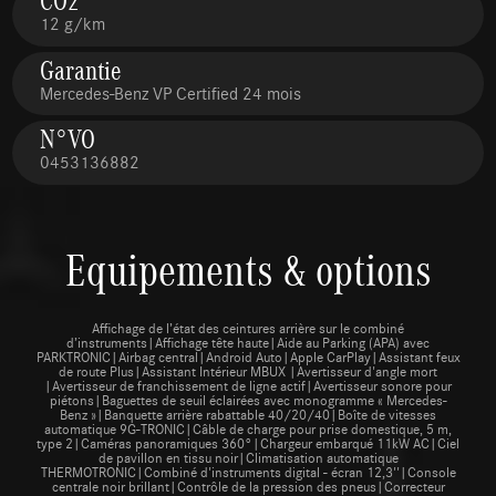
12 g/km
Garantie
Mercedes-Benz VP Certified 24 mois
N°VO
0453136882
Equipements & options
Affichage de l’état des ceintures arrière sur le combiné
d’instruments|Affichage tête haute|Aide au Parking (APA) avec
PARKTRONIC|Airbag central|Android Auto|Apple CarPlay|Assistant feux
de route Plus|Assistant Intérieur MBUX |Avertisseur d'angle mort
|Avertisseur de franchissement de ligne actif|Avertisseur sonore pour
piétons|Baguettes de seuil éclairées avec monogramme « Mercedes-
Benz »|Banquette arrière rabattable 40/20/40|Boîte de vitesses
automatique 9G-TRONIC|Câble de charge pour prise domestique, 5 m,
type 2|Caméras panoramiques 360°|Chargeur embarqué 11kW AC|Ciel
de pavillon en tissu noir|Climatisation automatique
THERMOTRONIC|Combiné d'instruments digital - écran 12,3''|Console
centrale noir brillant|Contrôle de la pression des pneus|Correcteur