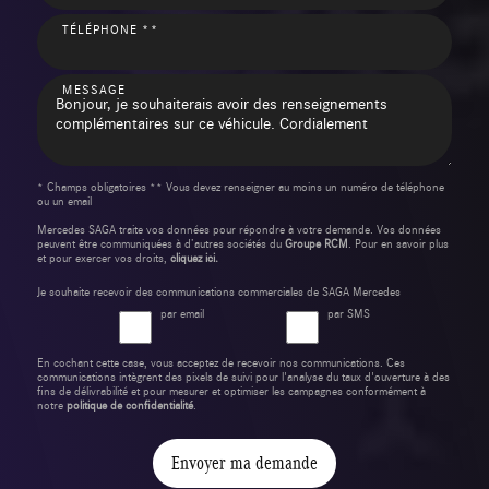
TÉLÉPHONE **
MESSAGE
* Champs obligatoires ** Vous devez renseigner au moins un numéro de téléphone
ou un email
Mercedes SAGA traite vos données pour répondre à votre demande. Vos données
peuvent être communiquées à d’autres sociétés du
Groupe RCM
. Pour en savoir plus
et pour exercer vos droits,
cliquez ici.
Je souhaite recevoir des communications commerciales de SAGA Mercedes
par email
par SMS
En cochant cette case, vous acceptez de recevoir nos communications. Ces
communications intègrent des pixels de suivi pour l'analyse du taux d'ouverture à des
fins de délivrabilité et pour mesurer et optimiser les campagnes conformément à
notre
politique de confidentialité
.
Envoyer ma demande