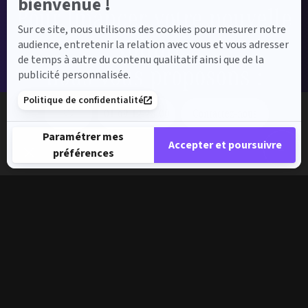
bienvenue !
Pour financer votre nouvelle
Sur ce site, nous utilisons des cookies pour mesurer notre
voiture,
audience, entretenir la relation avec vous et vous adresser
de temps à autre du contenu qualitatif ainsi que de la
nous vous proposons :
publicité personnalisée.
Politique de confidentialité
01 69 12 28 00
Contactez-nous
Paramétrer mes
Accepter et poursuivre
préférences
tion d’Achat Classique (LOAC)
Crédit Clas
Plateforme de Gestion du Consentement : Personnalisez vos 
ur une solution simple.
La formule pour financer votre 
Axeptio consent
Notre plateforme vous permet d'adapter et de gérer vos paramè
Financement