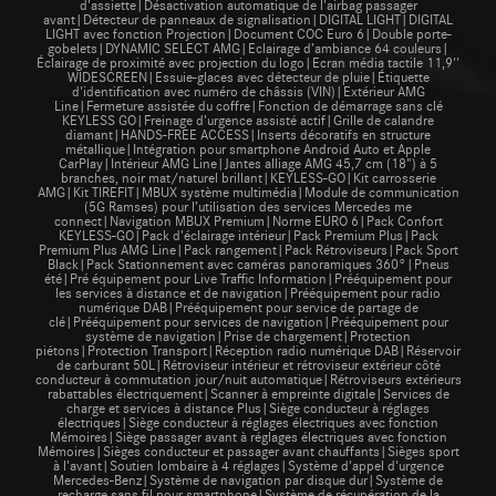
d'assiette|Désactivation automatique de l'airbag passager
avant|Détecteur de panneaux de signalisation|DIGITAL LIGHT|DIGITAL
LIGHT avec fonction Projection|Document COC Euro 6|Double porte-
gobelets|DYNAMIC SELECT AMG|Eclairage d’ambiance 64 couleurs|
Éclairage de proximité avec projection du logo|Ecran média tactile 11,9''
WIDESCREEN|Essuie-glaces avec détecteur de pluie|Étiquette
d'identification avec numéro de châssis (VIN)|Extérieur AMG
Line|Fermeture assistée du coffre|Fonction de démarrage sans clé
KEYLESS GO|Freinage d’urgence assisté actif|Grille de calandre
diamant|HANDS-FREE ACCESS|Inserts décoratifs en structure
métallique|Intégration pour smartphone Android Auto et Apple
CarPlay|Intérieur AMG Line|Jantes alliage AMG 45,7 cm (18") à 5
branches, noir mat/naturel brillant|KEYLESS-GO|Kit carrosserie
AMG|Kit TIREFIT|MBUX système multimédia|Module de communication
(5G Ramses) pour l’utilisation des services Mercedes me
connect|Navigation MBUX Premium|Norme EURO 6|Pack Confort
KEYLESS-GO|Pack d'éclairage intérieur|Pack Premium Plus|Pack
Premium Plus AMG Line|Pack rangement|Pack Rétroviseurs|Pack Sport
Black|Pack Stationnement avec caméras panoramiques 360°|Pneus
été|Pré équipement pour Live Traffic Information|Prééquipement pour
les services à distance et de navigation|Prééquipement pour radio
numérique DAB|Prééquipement pour service de partage de
clé|Prééquipement pour services de navigation|Prééquipement pour
système de navigation|Prise de chargement|Protection
piétons|Protection Transport|Réception radio numérique DAB|Réservoir
de carburant 50L|Rétroviseur intérieur et rétroviseur extérieur côté
conducteur à commutation jour/nuit automatique|Rétroviseurs extérieurs
rabattables électriquement|Scanner à empreinte digitale|Services de
charge et services à distance Plus|Siège conducteur à réglages
électriques|Siège conducteur à réglages électriques avec fonction
Mémoires|Siège passager avant à réglages électriques avec fonction
Mémoires|Sièges conducteur et passager avant chauffants|Sièges sport
à l'avant|Soutien lombaire à 4 réglages|Système d'appel d'urgence
Mercedes-Benz|Système de navigation par disque dur|Système de
recharge sans fil pour smartphone|Système de récupération de la