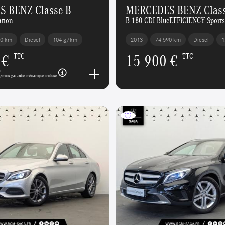
-BENZ Classe B
MERCEDES-BENZ Class
ation
B 180 CDI BlueEFFICIENCY Sports
00 km
Diesel
104 g/km
2013
74 590 km
Diesel
1
 €
15 900 €
TTC
TTC
€
/mois garantie mécanique incluse