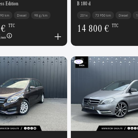
ss Edition
B 180 d
290 km
Diesel
98 g/km
2014
73 950 km
Diesel
1
 €
14 800 €
TTC
TTC
€
/mois