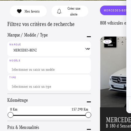
Créer une
MERCEDES-BENZ
Mes favoris
alerte
808 véhicules en 
Filtrez vos critères de recherche
-
Marque / Modèle / Type
MARQUE
MODÈLE
TYPE
-
Kilométrage
0
157 290
MERCEDES
-
B 180 d Sensa
Prix & Mensualités