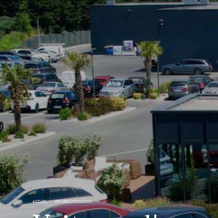
ACCUEIL
VOITURES D'OCCASION