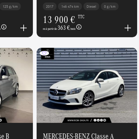
125 g/km
2017
146 474 km
Diesel
0 g/km
13 900 €
TTC
363 €
e
ou à partir de
/mois
e B
MERCEDES-BENZ Classe A