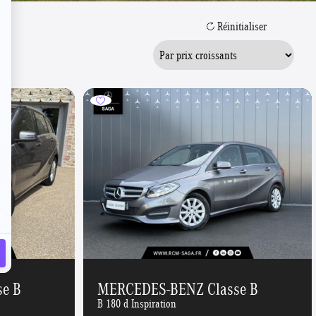
Réinitialiser
e B
MERCEDES-BENZ Classe B
B 180 d Inspiration