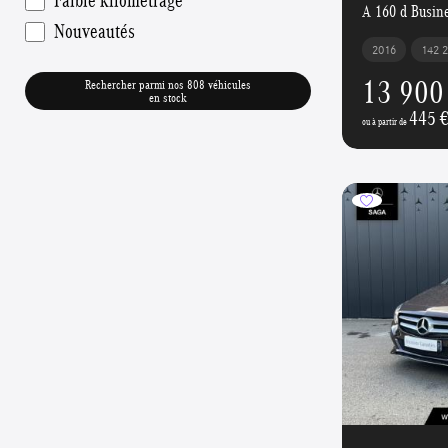
A 160 d Busine
Nouveautés
2016
142 
13 900
Rechercher parmi nos 808 véhicules
en stock
445 
ou à partir de