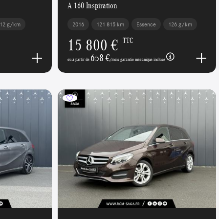
A 160 Inspiration
12 g/km
2016
121 815 km
Essence
126 g/km
15 800 €
TTC
658 €
ou à partir de
/mois garantie mécanique incluse