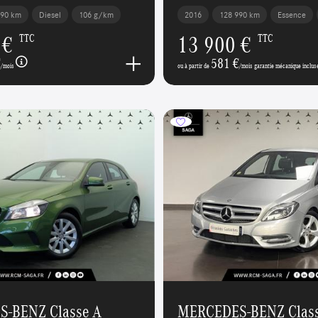
390 km
Diesel
106 g/km
2016
128 990 km
Essence
 €
13 900 €
TTC
TTC
€
581 €
/mois
ou à partir de
/mois garantie mécanique inclus
-BENZ Classe A
MERCEDES-BENZ Class