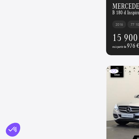
MERCEDES
B 180 d Inspir
2016
77 1
15 900
976 
ou à partir de