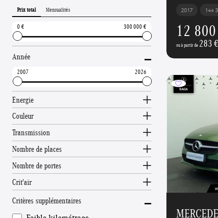
Prix total
Mensualités
2017
144 
12 800
0
300 000
283 
-
ou à partir de
Année
2007
2026
Energie
Couleur
Transmission
Nombre de places
Nombre de portes
Crit'air
-
Critères supplémentaires
MERCEDES
Faible kilométrage