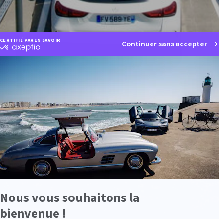
CERTIFIÉ PAR
EN SAVOIR PLUS SUR
Continuer sans accepter
certifié
par
Axeptio
-
En
savoir
plus
sur
Axeptio
Nous vous souhaitons la
bienvenue !