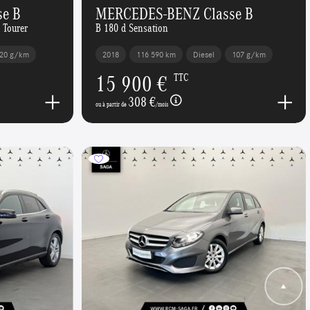
e B
MERCEDES-BENZ Classe B
 Tourer
B 180 d Sensation
20 g/km
2018
116 590 km
Diesel
107 g/km
15 900 €
TTC
308 €
ou à partir de
/mois