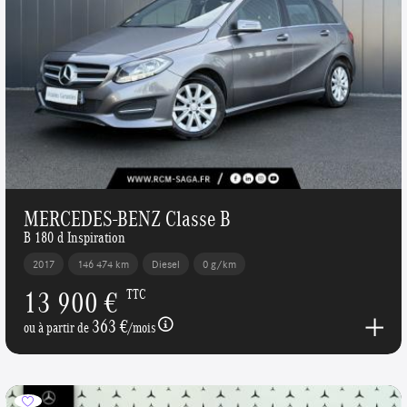
MERCEDES-BENZ Classe B
B 180 d Inspiration
2017
146 474 km
Diesel
0 g/km
13 900 €
TTC
363 €
ou à partir de
/mois