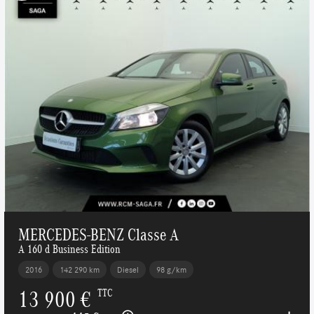
MERCEDES-BENZ Classe A
A 160 d Business Edition
2016
142 290 km
Diesel
98 g/km
13 900 €
TTC