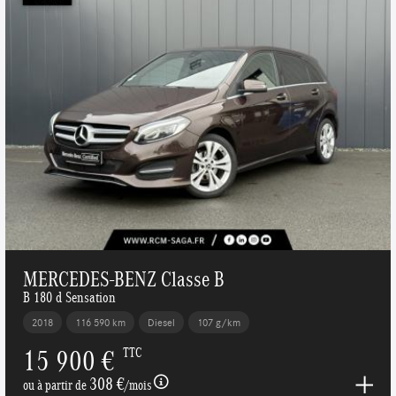
MERCEDES-BENZ Classe B
B 180 d Sensation
2018
116 590 km
Diesel
107 g/km
15 900 €
TTC
308 €
ou à partir de
/mois