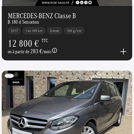
MERCEDES-BENZ Classe B
B 180 d Sensation
2017
144 390 km
Diesel
106 g/km
12 800 €
TTC
283 €
ou à partir de
/mois