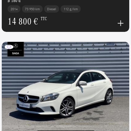
B 180 d
2014
73 950 km
Diesel
112 g/km
14 800 €
TTC