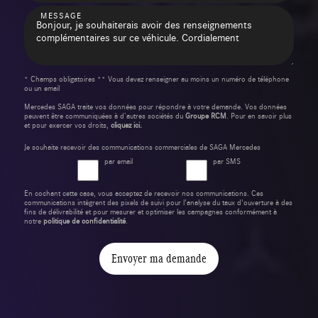
MESSAGE
* Champs obligatoires ** Vous devez renseigner au moins un numéro de téléphone
ou un email
Mercedes SAGA traite vos données pour répondre à votre demande. Vos données
peuvent être communiquées à d’autres sociétés du
Groupe RCM
. Pour en savoir plus
et pour exercer vos droits,
cliquez ici.
Je souhaite recevoir des communications commerciales de SAGA Mercedes
par email
par SMS
En cochant cette case, vous acceptez de recevoir nos communications. Ces
communications intègrent des pixels de suivi pour l'analyse du taux d'ouverture à des
fins de délivrabilité et pour mesurer et optimiser les campagnes conformément à
notre
politique de confidentialité
.
Envoyer ma demande