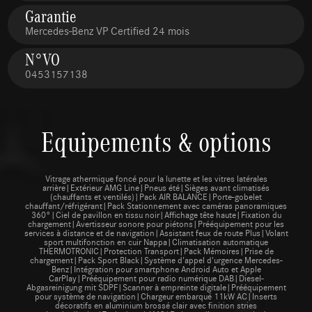
Garantie
Mercedes-Benz VP Certified 24 mois
N°VO
0453157138
Equipements & options
Vitrage athermique foncé pour la lunette et les vitres latérales
arrière|Extérieur AMG Line|Pneus été|Sièges avant climatisés
(chauffants et ventilés)|Pack AIR BALANCE|Porte-gobelet
chauffant/réfrigérant|Pack Stationnement avec caméras panoramiques
360°|Ciel de pavillon en tissu noir|Affichage tête haute|Fixation du
chargement|Avertisseur sonore pour piétons|Prééquipement pour les
services à distance et de navigation|Assistant feux de route Plus|Volant
sport multifonction en cuir Nappa|Climatisation automatique
THERMOTRONIC|Protection Transport|Pack Mémoires|Prise de
chargement|Pack Sport Black|Système d'appel d'urgence Mercedes-
Benz|Intégration pour smartphone Android Auto et Apple
CarPlay|Prééquipement pour radio numérique DAB|Diesel-
Abgasreinigung mit SDPF|Scanner à empreinte digitale|Prééquipement
pour système de navigation|Chargeur embarqué 11kW AC|Inserts
décoratifs en aluminium brossé clair avec finition stries