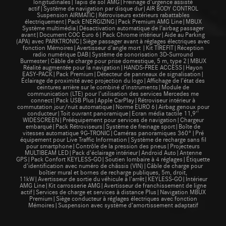
longitudinales|Tapis de sol AMG|Freinage d’urgence assisté
actif|Système de navigation par disque dur|AIR BODY CONTROL
Suspension AIRMATIC|Rétroviseurs extérieurs rabattables
électriquement|Pack ENERGIZING|Pack Premium AMG Line|MBUX
Système multimédia|Désactivation automatique de l'airbag passager
avant|Document COC Euro 6|Pack Chrome intérieur|Aide au Parking
(APA) avec PARKTRONIC|Siège passager avant à réglages électriques avec
fonction Mémoires|Avertisseur d'angle mort |Kit TIREFIT|Réception
radio numérique DAB|Système de sonorisation 3D-Surround
Burmester|Câble de charge pour prise domestique, 5 m, type 2|MBUX
Réalité augmentée pour la navigation|HANDS-FREE ACCESS|Hayon
EASY-PACK|Pack Premium|Détecteur de panneaux de signalisation|
Éclairage de proximité avec projection du logo|Affichage de l’état des
ceintures arrière sur le combiné d’instruments|Module de
communication (LTE) pour l’utilisation des services Mercedes me
connect|Pack USB Plus|Apple CarPlay|Rétroviseur intérieur à
commutation jour/nuit automatique|Norme EURO 6|Airbag genoux pour
conducteur|Toit ouvrant panoramique|Ecran média tactile 11,9''
WIDESCREEN|Prééquipement pour services de navigation|Chargeur
embarqué|Pack Rétroviseurs|Système de freinage sport|Boîte de
vitesses automatique 9G-TRONIC|Caméras panoramiques 360°|Pré
équipement pour Live Traffic Information|Système de recharge sans fil
pour smartphone|Contrôle de la pression des pneus|Projecteurs
MULTIBEAM LED|Pack d'éclairage intérieur|Android Auto|Antenne
GPS|Pack Confort KEYLESS-GO|Soutien lombaire à 4 réglages|Étiquette
d'identification avec numéro de châssis (VIN)|Câble de charge pour
boîtier mural et bornes de recharge publiques, 5m, droit,
11kW|Avertisseur de sortie du véhicule à l'arrêt|KEYLESS-GO|Intérieur
AMG Line|Kit carrosserie AMG|Avertisseur de franchissement de ligne
actif|Services de charge et services à distance Plus|Navigation MBUX
Premium|Siège conducteur à réglages électriques avec fonction
Mémoires|Suspension avec système d’amortissement adaptatif