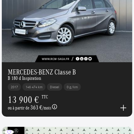
MERCEDES-BENZ Classe B
B 180 d Inspiration
2017
146 474 km
Diesel
0 g/km
13 900 €
TTC
363 €
ou à partir de
/mois