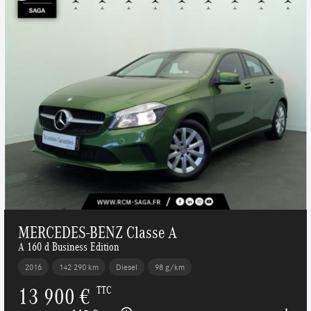
MERCEDES-BENZ Classe A
A 160 d Business Edition
2016
142 290 km
Diesel
98 g/km
13 900 €
TTC