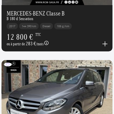
MERCEDES-BENZ Classe B
B 180 d Sensation
2017
144 390 km
Diesel
106 g/km
12 800 €
TTC
283 €
ou à partir de
/mois