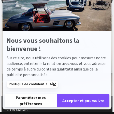
Axeptio
Nous vous souhaitons la
bienvenue !
Sur ce site, nous utilisons des cookies pour mesurer notre
audience, entretenir la relation avec vous et vous adresser
de temps à autre du contenu qualitatif ainsi que de la
publicité personnalisée.
Politique de confidentialité
Paramétrer mes
Accepter et poursuivre
MERCEDES-BENZ Classe C Berline
préférences
C 180 Classe C
Plateforme de Gestion du Consentement : Personnalisez vos 
Axeptio consent