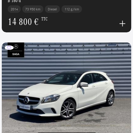
B 180 d
2014
73 950 km
Diesel
112 g/km
14 800 €
TTC