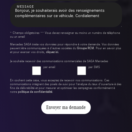
MESSAGE
* Champs obligatoires ** Vous devez renseigner au moins un numéro de téléphone
ou un email
Mercedes SAGA traite vos données pour répondre à votre demande. Vos données
peuvent être communiquées à d’autres sociétés du
Groupe RCM
. Pour en savoir plus
et pour exercer vos droits,
cliquez ici.
Je souhaite recevoir des communications commerciales de SAGA Mercedes
par email
par SMS
En cochant cette case, vous acceptez de recevoir nos communications. Ces
communications intègrent des pixels de suivi pour l'analyse du taux d'ouverture à des
fins de délivrabilité et pour mesurer et optimiser les campagnes conformément à
notre
politique de confidentialité
.
Envoyer ma demande