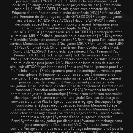
porte-gobelets|DYNAMIC SELECT AMG|Eclairage d’ambiance 64
couleurs|Éclairage de proximité avec projection du logo|Ecran média
tactile 11,9'' WIDESCREEN|Essuie-glaces avec détecteur de pluie|
Étiquette d'identification avec numéro de châssis (VIN)|Extérieur AMG
Line|Fonction de démarrage sans clé KEYLESS GO|Freinage d’urgence
assisté actif|HANDS-FREE ACCESS|Hayon EASY-PACK|Inserts
décoratifs aspect losanges en finition gris argent|Intégration pour
smartphone Android Auto et Apple CarPlay|Intérieur AMG
Line|KEYLESS-GO|Kit carrosserie AMG|Kit TIREFIT|Marchepieds effet
aluminium|MBUX Réalité augmentée pour la navigation|MBUX système
multimédia|Module de communication (5G Ramses) pour l’utilisation des
services Mercedes me connect|Navigation MBUX Premium|Norme EURO
6|Pack Chrome|Pack Chrome intérieur|Pack Confort Coffre|Pack
Confort KEYLESS-GO|Pack d'éclairage intérieur|Pack Premium|Pack
Premium AMG Line|Pack rangement|Pack Rétroviseurs|Pack Sport
Black|Pack Stationnement avec caméras panoramiques 360°|Passage
de roue élargie pour jantes AMG|Planche de bord et bas de glace en
similicuir ARTICO façon Nappa noir|Pneus été|Pré équipement pour Live
Traffic Information|Prééquipement pour clé numérique du véhicule pour
smartphone|Prééquipement pour les services à distance et de
navigation|Prééquipement pour radio numérique DAB|Prééquipement
pour services de navigation|Prééquipement pour système de
navigation|Prise 12 V dans le coffre|Prise de chargement|Protection de
transport|Réception radio numérique DAB|Rétroviseur intérieur à
commutation jour/nuit automatique|Rétroviseurs extérieurs rabattables
électriquement|Scanner à empreinte digitale|Services de charge et
services à distance Plus|Siège conducteur à réglages électriques|Siège
conducteur à réglages électriques avec fonction Mémoires|Siège
passager avant à réglages électriques avec fonction Mémoires|Sièges
conducteur et passager avant chauffants|Sièges sport à l'avant|Soutien
lombaire à 4 réglages|Système d'appel d'urgence Mercedes-
Benz|Système de navigation par disque dur|Système de recharge sans
fil pour smartphone|Tapis de sol AMG|Train de roulement
confort|Vitrage athermique et isolants|Vitrage athermique foncé pour la
lunette et les vitres latérales arrière|Volant sport multifonction en cuir