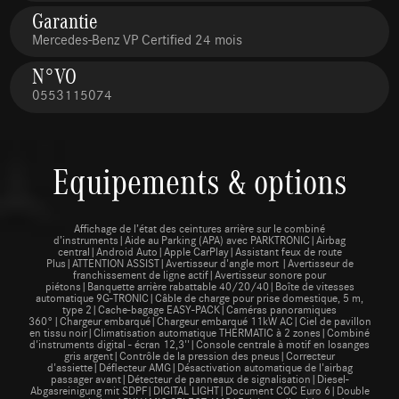
Garantie
Mercedes-Benz VP Certified 24 mois
N°VO
0553115074
Equipements & options
Affichage de l’état des ceintures arrière sur le combiné
d’instruments|Aide au Parking (APA) avec PARKTRONIC|Airbag
central|Android Auto|Apple CarPlay|Assistant feux de route
Plus|ATTENTION ASSIST|Avertisseur d'angle mort |Avertisseur de
franchissement de ligne actif|Avertisseur sonore pour
piétons|Banquette arrière rabattable 40/20/40|Boîte de vitesses
automatique 9G-TRONIC|Câble de charge pour prise domestique, 5 m,
type 2|Cache-bagage EASY-PACK|Caméras panoramiques
360°|Chargeur embarqué|Chargeur embarqué 11kW AC|Ciel de pavillon
en tissu noir|Climatisation automatique THERMATIC à 2 zones|Combiné
d'instruments digital - écran 12,3''|Console centrale à motif en losanges
gris argent|Contrôle de la pression des pneus|Correcteur
d'assiette|Déflecteur AMG|Désactivation automatique de l'airbag
passager avant|Détecteur de panneaux de signalisation|Diesel-
Abgasreinigung mit SDPF|DIGITAL LIGHT|Document COC Euro 6|Double