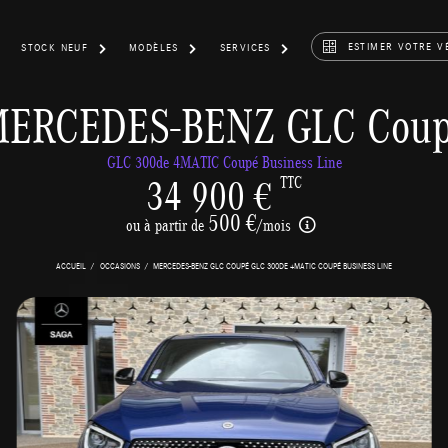
ESTIMER VOTRE V
STOCK NEUF
MODÈLES
SERVICES
ERCEDES-BENZ GLC Cou
GLC 300de 4MATIC Coupé Business Line
34 900 €
TTC
500 €
ou à partir de
/mois
ACCUEIL
OCCASIONS
MERCEDES-BENZ GLC COUPÉ GLC 300DE 4MATIC COUPÉ BUSINESS LINE