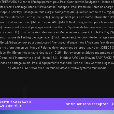
e THERMATIC à 2 zones|Prééquipement pour Pack Connectivité Navigation |Jantes alli
tifs|Pack d'éclairage intérieur|Pavé tactile Touchpad|Pack Premium|Câble de charge
t Apple CarPlay|Passage de roue élargie pour jantes AMG|Soutien lombaire à 4 réglag
ramme « Mercedes-Benz »|Pneus été|Pré équipement pour Live Traffic Information|Pr
que noire / aluminium clair|Kit carrosserie AMG|MBUX Réalité augmentée pour la navig
ièges conducteur et passager avant chauffants|Système de freinage avec disques de
ation (LTE) pour l’utilisation des services Mercedes me connect|Apple CarPlay|S
 automatique de l'airbag passager avant|Pack rangement|Fonction de démarrage sans
enz|Airbag genoux pour conducteur|Avertisseur d'angle mort |Assistant feux de 
t multifonction en cuir Nappa|Palettes de changement de rapport au volant DIRE
ique, 5m|Ecran média haute résolution 10,25''|Rétroviseurs extérieurs rabattables
mbiné d'instruments digital - écran 12,3''|Intérieur AMG Line|Hayon EASY-PACK|Pack
rvice de partage de clé|Pack d'équipements standard Europe|Pack Confort sièges ava
de vitesse TEMPOMAT avec limiteur de vitesse|MBUX système multimédia
CERTIFIÉ PAR
EN SAVOIR PLUS SUR
Continuer sans accepter
certifié
par
Axeptio