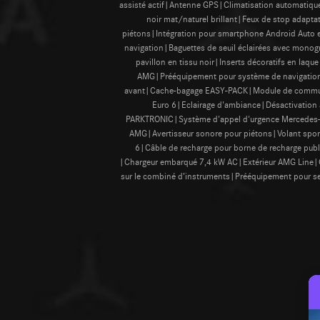
assisté actif|Antenne GPS|Climatisation automatiqu
noir mat/naturel brillant|Feux de stop adapta
piétons|Intégration pour smartphone Android Auto e
navigation|Baguettes de seuil éclairées avec monog
pavillon en tissu noir|Inserts décoratifs en la
AMG|Prééquipement pour système de navigation|S
avant|Cache-bagage EASY-PACK|Module de communic
Euro 6|Eclairage d'ambiance|Désactivation
PARKTRONIC|Système d'appel d'urgence Mercedes-B
AMG|Avertisseur sonore pour piétons|Volant spor
6|Câble de recharge pour borne de recharge publ
|Chargeur embarqué 7,4 kW AC|Extérieur AMG Line|Co
sur le combiné d’instruments|Prééquipement pour se