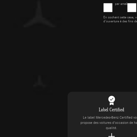
par email
En cochant cette case, v
d'ouverture à des fins d
Label Certified
Le label Mercedes-Benz Certified v
propose des voitures d’occasion de h
qualité.