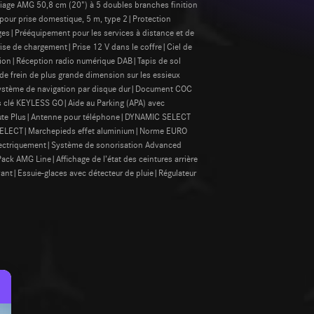
age AMG 50,8 cm (20") à 5 doubles branches finition
 pour prise domestique, 5 m, type 2|Protection
es|Prééquipement pour les services à distance et de
ise de chargement|Prise 12 V dans le coffre|Ciel de
ation|Réception radio numérique DAB|Tapis de sol
 frein de plus grande dimension sur les essieux
ystème de navigation par disque dur|Document COC
 clé KEYLESS GO|Aide au Parking (APA) avec
route Plus|Antenne pour téléphone|DYNAMIC SELECT
CT SELECT|Marchepieds effet aluminium|Norme EURO
 électriquement|Système de sonorisation Advanced
 AMG Line|Affichage de l’état des ceintures arrière
nt|Essuie-glaces avec détecteur de pluie|Régulateur