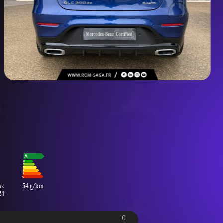
nz
54 g/km
24
0