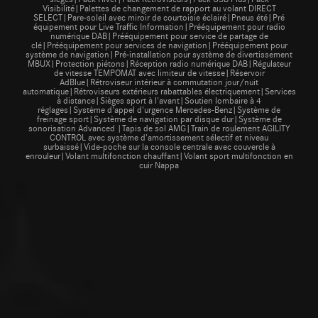
Visibilité|Palettes de changement de rapport au volant DIRECT
SELECT|Pare-soleil avec miroir de courtoisie éclairé|Pneus été|Pré
équipement pour Live Traffic Information|Prééquipement pour radio
numérique DAB|Prééquipement pour service de partage de
clé|Prééquipement pour services de navigation|Prééquipement pour
système de navigation|Pré-installation pour système de divertissement
MBUX|Protection piétons|Réception radio numérique DAB|Régulateur
de vitesse TEMPOMAT avec limiteur de vitesse|Réservoir
AdBlue|Rétroviseur intérieur à commutation jour/nuit
automatique|Rétroviseurs extérieurs rabattables électriquement|Services
à distance|Sièges sport à l'avant|Soutien lombaire à 4
réglages|Système d'appel d'urgence Mercedes-Benz|Système de
freinage sport|Système de navigation par disque dur|Système de
sonorisation Advanced |Tapis de sol AMG|Train de roulement AGILITY
CONTROL avec système d'amortissement sélectif et niveau
surbaissé|Vide-poche sur la console centrale avec couvercle à
enrouleur|Volant multifonction chauffant|Volant sport multifonction en
cuir Nappa