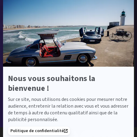
Envoyer ma demande
Axeptio
-
En
savoir
plus
sur
Label Certified et Garanties
Axeptio
Nous vous souhaitons la
Label Certified
Le label Mercedes-Benz Certified vous propose
bienvenue !
des voitures d’occasion de haute qualité.
Sur ce site, nous utilisons des cookies pour mesurer notre
audience, entretenir la relation avec vous et vous adresser
de temps à autre du contenu qualitatif ainsi que de la
publicité personnalisée.
Financement
Politique de confidentialité
03 27 96 88 00
Contactez-nous