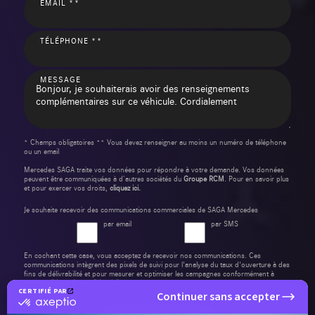
EMAIL **
TÉLÉPHONE **
MESSAGE
* Champs obligatoires ** Vous devez renseigner au moins un numéro de téléphone
ou un email
Mercedes SAGA traite vos données pour répondre à votre demande. Vos données
peuvent être communiquées à d’autres sociétés du
Groupe RCM
. Pour en savoir plus
et pour exercer vos droits,
cliquez ici.
Je souhaite recevoir des communications commerciales de SAGA Mercedes
par email
par SMS
En cochant cette case, vous acceptez de recevoir nos communications. Ces
communications intègrent des pixels de suivi pour l'analyse du taux d'ouverture à des
fins de délivrabilité et pour mesurer et optimiser les campagnes conformément à
notre
politique de confidentialité
.
CERTIFIÉ PAR
Continuer sans accepter
certifié
par