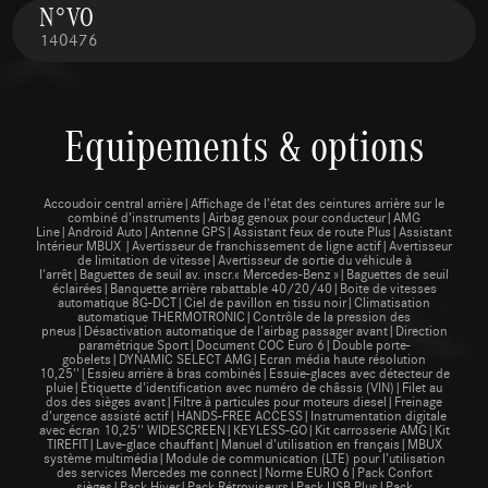
N°VO
140476
Equipements & options
Accoudoir central arrière|Affichage de l’état des ceintures arrière sur le
combiné d’instruments|Airbag genoux pour conducteur|AMG
Line|Android Auto|Antenne GPS|Assistant feux de route Plus|Assistant
Intérieur MBUX |Avertisseur de franchissement de ligne actif|Avertisseur
de limitation de vitesse|Avertisseur de sortie du véhicule à
l'arrêt|Baguettes de seuil av. inscr.« Mercedes-Benz »|Baguettes de seuil
éclairées|Banquette arrière rabattable 40/20/40|Boite de vitesses
automatique 8G-DCT|Ciel de pavillon en tissu noir|Climatisation
automatique THERMOTRONIC|Contrôle de la pression des
pneus|Désactivation automatique de l'airbag passager avant|Direction
paramétrique Sport|Document COC Euro 6|Double porte-
gobelets|DYNAMIC SELECT AMG|Ecran média haute résolution
10,25''|Essieu arrière à bras combinés|Essuie-glaces avec détecteur de
pluie|Étiquette d'identification avec numéro de châssis (VIN)|Filet au
dos des sièges avant|Filtre à particules pour moteurs diesel|Freinage
d’urgence assisté actif|HANDS-FREE ACCESS|Instrumentation digitale
avec écran 10,25'' WIDESCREEN|KEYLESS-GO|Kit carrosserie AMG|Kit
TIREFIT|Lave-glace chauffant|Manuel d'utilisation en français|MBUX
système multimédia|Module de communication (LTE) pour l’utilisation
des services Mercedes me connect|Norme EURO 6|Pack Confort
sièges|Pack Hiver|Pack Rétroviseurs|Pack USB Plus|Pack