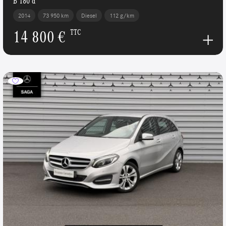
B 180 d
2014
73 950 km
Diesel
112 g/km
14 800 €
TTC