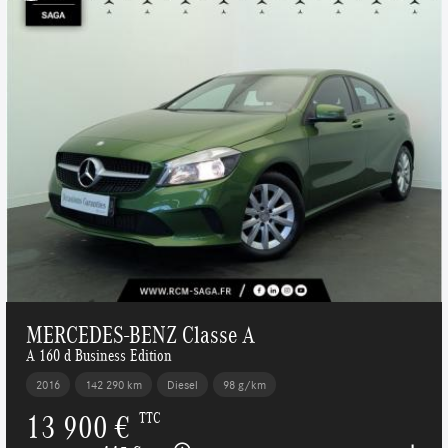
MERCEDES-BENZ Classe A
A 160 d Business Edition
2016
142 290 km
Diesel
98 g/km
13 900 €
TTC