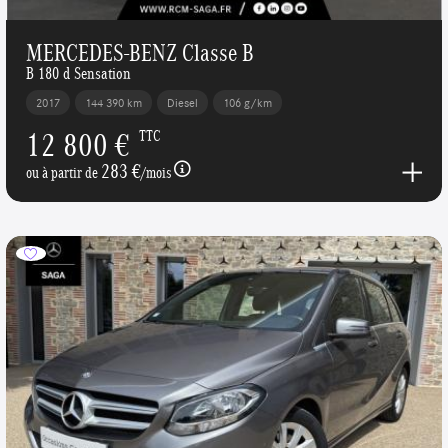
MERCEDES-BENZ Classe B
B 180 d Sensation
2017
144 390 km
Diesel
106 g/km
12 800 €
TTC
283 €
ou à partir de
/mois