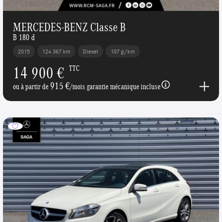
MERCEDES-BENZ Classe B
B 180 d
2015
124 367 km
Diesel
107 g/km
14 900 €
TTC
915 €
ou à partir de
/mois garantie mécanique incluse