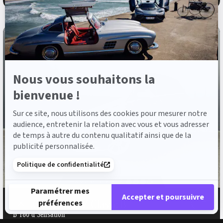
Axeptio
Nous vous souhaitons la
bienvenue !
Sur ce site, nous utilisons des cookies pour mesurer notre
audience, entretenir la relation avec vous et vous adresser
de temps à autre du contenu qualitatif ainsi que de la
publicité personnalisée.
Politique de confidentialité
Paramétrer mes
Accepter et poursuivre
MERCEDES-BENZ Classe B
préférences
B 180 d Sensation
Plateforme de Gestion du Consentement : Personnalisez vos 
Axeptio consent