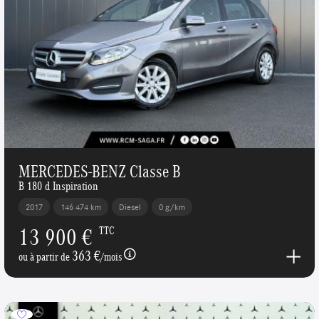
MERCEDES-BENZ Classe B
B 180 d Inspiration
2017
146 474 km
Diesel
0 g/km
13 900 €
TTC
363 €
ou à partir de
/mois