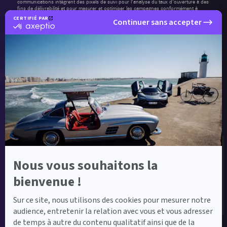
communications intègrent des pixels de suivi pour l'analyse du taux d'ouverture à des
fins de délivrabilité et pour mesurer et optimiser les campagnes conformément à
notre
politique de confidentialité
.
CERTIFIÉ PAR
Continuer sans accepter
certifié
par
Envoyer ma demande
Axeptio
-
En
savoir
plus
sur
Axeptio
Label Certified et Garanties
Nous vous souhaitons la
Label Certified
bienvenue !
Le label Mercedes-Benz Certified vous propose
des voitures d’occasion de haute qualité.
Sur ce site, nous utilisons des cookies pour mesurer notre
audience, entretenir la relation avec vous et vous adresser
de temps à autre du contenu qualitatif ainsi que de la