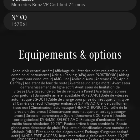
Mercedes-Benz VP Certified 24 mois
N°VO
157061
Equipements & options
Accoudoir central arrière|Affichage de l’état des ceintures arrière sur le
combiné d’instruments|Aide au Parking (APA) avec PARKTRONIC|Airbag
genoux pour conducteur|AMG Line|Android Auto|Antenne GPS|Apple
CarPlay|Assistant de feux de route|Avertisseur d'angle mort |Avertisseur
de franchissement de ligne actif|Avertisseur de limitation de
vitesse|Avertisseur de sortie du véhicule à l'arrêt|Avertisseur sonore
pour piétons|Banquette arrière rabattable 40/20/40|Boite de vitesses
automatique 8G-DCT|Câble de charge pour prise domestique, 5 m, type
2|Caméra de recul|Chargeur embarqué 3,7 kW AC|Ciel de pavillon en
tissu noir|Climatisation automatique THERMOTRONIC|Contrôle de la
pression des pneus|Désactivation automatique de l'airbag passager
avant|Direction paramétrique Sport|Document COC Euro 6|Double
porte-gobelets|DYNAMIC SELECT AMG|Eclairage d'ambiance|Ecran
média haute résolution 10,25''|Essieu arrière à bras combinés|Essuie-
glaces avec détecteur de pluie|Étiquette d'identification avec numéro de
châssis (VIN)|Filet au dos des sièges avant|Freinage d’urgence assisté
actif|HANDS-FREE ACCESS|Instrumentation digitale avec écran 10,25''
WIDESCREEN|Intégration pour smartphone Android Auto et Apple