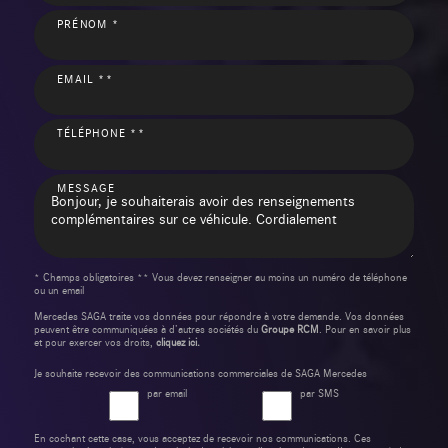
PRÉNOM *
EMAIL **
TÉLÉPHONE **
MESSAGE
* Champs obligatoires ** Vous devez renseigner au moins un numéro de téléphone
ou un email
Mercedes SAGA traite vos données pour répondre à votre demande. Vos données
peuvent être communiquées à d’autres sociétés du
Groupe RCM
. Pour en savoir plus
et pour exercer vos droits,
cliquez ici.
Je souhaite recevoir des communications commerciales de SAGA Mercedes
par email
par SMS
En cochant cette case, vous acceptez de recevoir nos communications. Ces