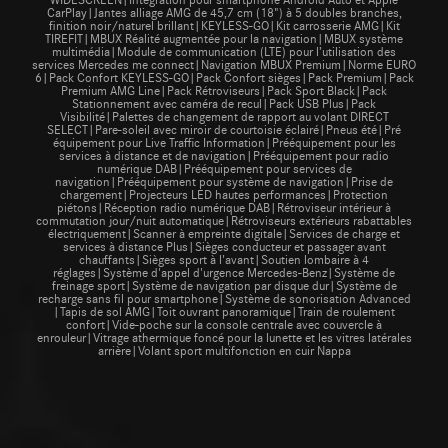
CarPlay|Jantes alliage AMG de 45,7 cm (18") à 5 doubles branches,
finition noir/naturel brillant|KEYLESS-GO|Kit carrosserie AMG|Kit
TIREFIT|MBUX Réalité augmentée pour la navigation|MBUX système
multimédia|Module de communication (LTE) pour l’utilisation des
services Mercedes me connect|Navigation MBUX Premium|Norme EURO
6|Pack Confort KEYLESS-GO|Pack Confort sièges|Pack Premium|Pack
Premium AMG Line|Pack Rétroviseurs|Pack Sport Black|Pack
Stationnement avec caméra de recul|Pack USB Plus|Pack
Visibilité|Palettes de changement de rapport au volant DIRECT
SELECT|Pare-soleil avec miroir de courtoisie éclairé|Pneus été|Pré
équipement pour Live Traffic Information|Prééquipement pour les
services à distance et de navigation|Prééquipement pour radio
numérique DAB|Prééquipement pour services de
navigation|Prééquipement pour système de navigation|Prise de
chargement|Projecteurs LED hautes performances|Protection
piétons|Réception radio numérique DAB|Rétroviseur intérieur à
commutation jour/nuit automatique|Rétroviseurs extérieurs rabattables
électriquement|Scanner à empreinte digitale|Services de charge et
services à distance Plus|Sièges conducteur et passager avant
chauffants|Sièges sport à l'avant|Soutien lombaire à 4
réglages|Système d'appel d'urgence Mercedes-Benz|Système de
freinage sport|Système de navigation par disque dur|Système de
recharge sans fil pour smartphone|Système de sonorisation Advanced
|Tapis de sol AMG|Toit ouvrant panoramique|Train de roulement
confort|Vide-poche sur la console centrale avec couvercle à
enrouleur|Vitrage athermique foncé pour la lunette et les vitres latérales
arrière|Volant sport multifonction en cuir Nappa