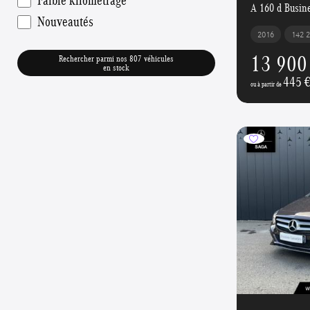
A 160 d Busine
Nouveautés
2016
142 
13 900
Rechercher parmi nos 807 véhicules
en stock
445 
ou à partir de