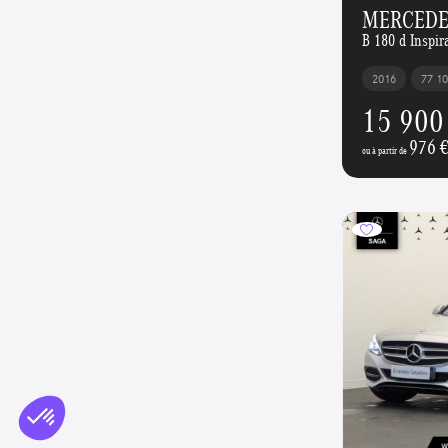
MERCEDES
B 180 d Inspir
2016
77 1
15 900
976 
ou à partir de