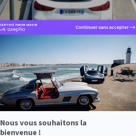
CERTIFIÉ PAR
EN SAVOIR PLUS SUR
Continuer sans accepter
certifié
par
Axeptio
-
En
savoir
plus
sur
Axeptio
Nous vous souhaitons la
bienvenue !