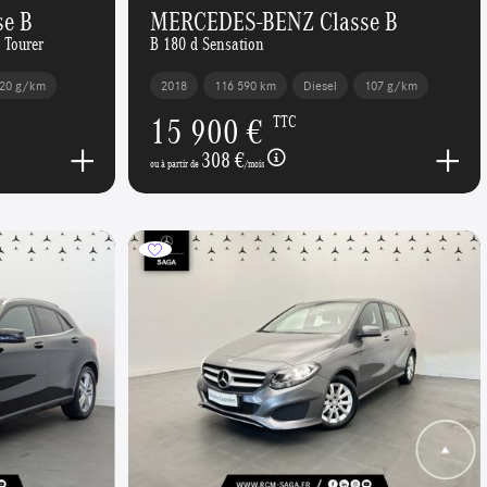
e B
MERCEDES-BENZ Classe B
 Tourer
B 180 d Sensation
20 g/km
2018
116 590 km
Diesel
107 g/km
15 900 €
TTC
308 €
ou à partir de
/mois