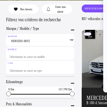
Créer une
MERCEDES-BENZ
Mes favoris
alerte
807 véhicules en 
Filtrez vos critères de recherche
-
Marque / Modèle / Type
MARQUE
MODÈLE
TYPE
-
Kilométrage
0
157 290
MERCEDES
-
B 180 d Sensa
Prix & Mensualités