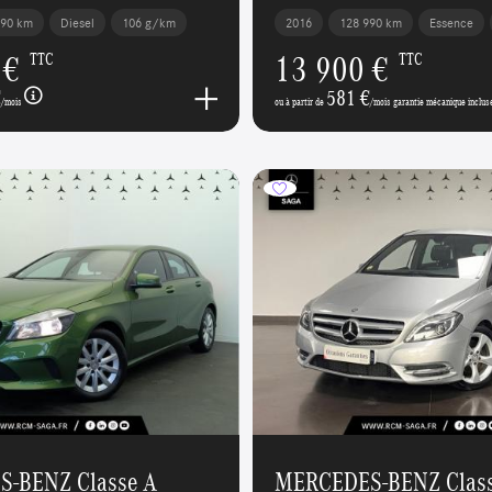
390 km
Diesel
106 g/km
2016
128 990 km
Essence
 €
13 900 €
TTC
TTC
€
581 €
/mois
ou à partir de
/mois garantie mécanique inclus
-BENZ Classe A
MERCEDES-BENZ Class