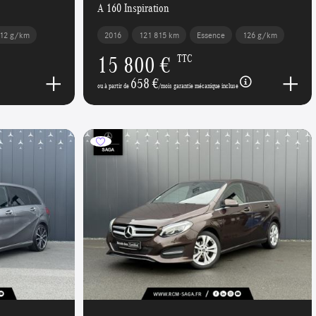
A 160 Inspiration
12 g/km
2016
121 815 km
Essence
126 g/km
15 800 €
TTC
658 €
ou à partir de
/mois garantie mécanique incluse