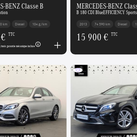
-BENZ Classe B
MERCEDES-BENZ Class
ation
B 180 CDI BlueEFFICIENCY Sports
00 km
Diesel
104 g/km
2013
74 590 km
Diesel
1
 €
15 900 €
TTC
TTC
€
/mois garantie mécanique incluse