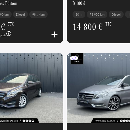
ss Edition
B 180 d
290 km
Diesel
98 g/km
2014
73 950 km
Diesel
1
 €
14 800 €
TTC
TTC
€
/mois