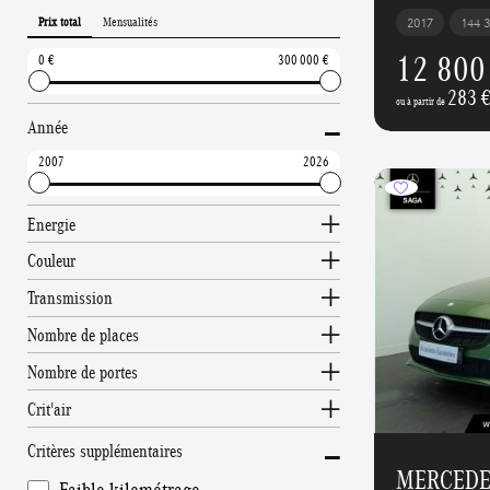
Prix total
Mensualités
2017
144 
12 800
0
300 000
283 
-
ou à partir de
Année
2007
2026
Energie
Couleur
Transmission
Nombre de places
Nombre de portes
Crit'air
-
Critères supplémentaires
MERCEDES
Faible kilométrage