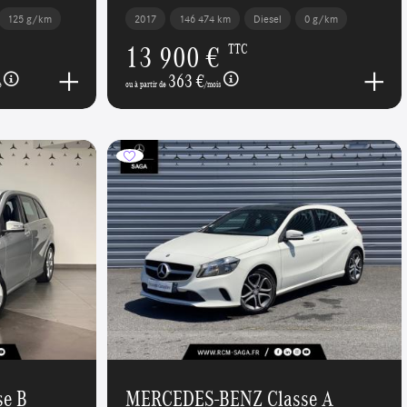
125 g/km
2017
146 474 km
Diesel
0 g/km
13 900 €
TTC
363 €
e
ou à partir de
/mois
e B
MERCEDES-BENZ Classe A