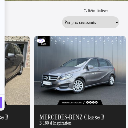
Réinitialiser
e B
MERCEDES-BENZ Classe B
B 180 d Inspiration