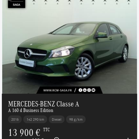
MERCEDES-BENZ Classe A
A 160 d Business Edition
2016
142 290 km
Diesel
98 g/km
13 900 €
TTC