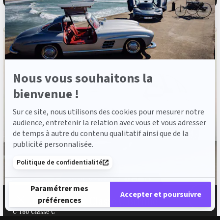
Axeptio
Nous vous souhaitons la
bienvenue !
Sur ce site, nous utilisons des cookies pour mesurer notre
audience, entretenir la relation avec vous et vous adresser
de temps à autre du contenu qualitatif ainsi que de la
publicité personnalisée.
Politique de confidentialité
Paramétrer mes
Accepter et poursuivre
MERCEDES-BENZ Classe C Berline
préférences
C 180 Classe C
Plateforme de Gestion du Consentement : Personnalisez vos 
Axeptio consent