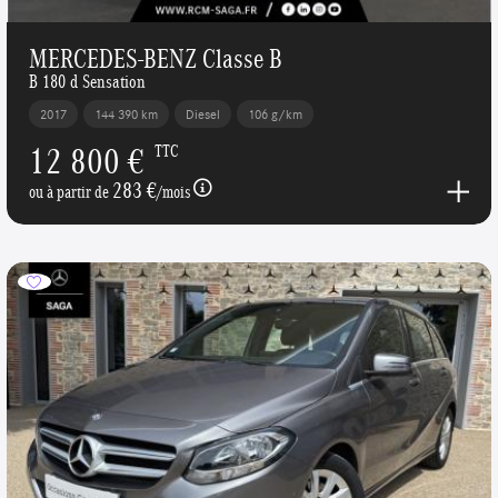
MERCEDES-BENZ Classe B
B 180 d Sensation
2017
144 390 km
Diesel
106 g/km
12 800 €
TTC
283 €
ou à partir de
/mois