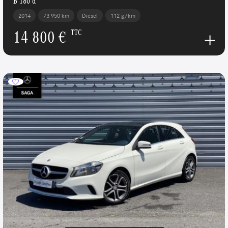
B 180 d
2014
73 950 km
Diesel
112 g/km
14 800 €
TTC