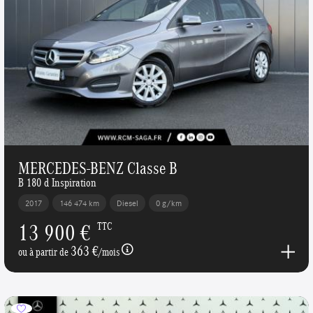
MERCEDES-BENZ Classe B
B 180 d Inspiration
2017
146 474 km
Diesel
0 g/km
13 900 €
TTC
363 €
ou à partir de
/mois