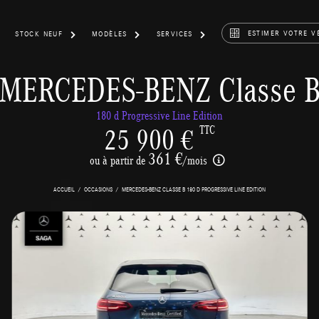
ESTIMER VOTRE V
STOCK NEUF
MODÈLES
SERVICES
MERCEDES-BENZ Classe 
180 d Progressive Line Edition
25 900 €
TTC
361 €
ou à partir de
/mois
ACCUEIL
OCCASIONS
MERCEDES-BENZ CLASSE B 180 D PROGRESSIVE LINE EDITION