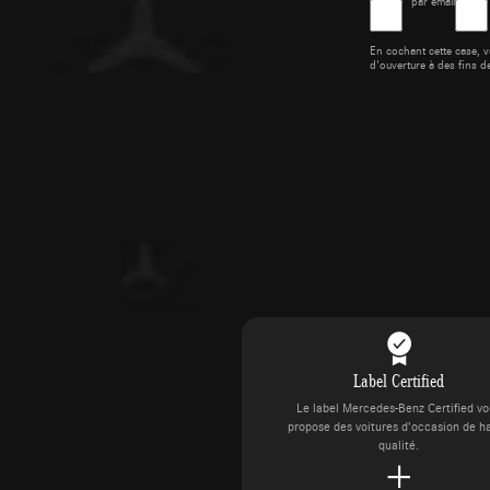
par email
En cochant cette case, v
d'ouverture à des fins d
Label Certified
Le label Mercedes-Benz Certified v
propose des voitures d’occasion de h
qualité.