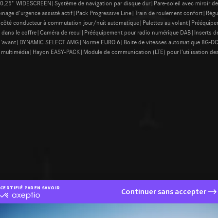
0,25'' WIDESCREEN|Système de navigation par disque dur|Pare-soleil avec miroir de
reinage d’urgence assisté actif|Pack Progressive Line|Train de roulement confort|Rég
ieur côté conducteur à commutation jour/nuit automatique|Palettes au volant|Prééquip
V dans le coffre|Caméra de recul|Prééquipement pour radio numérique DAB|Inserts déc
t à l'avant|DYNAMIC SELECT AMG|Norme EURO 6|Boite de vitesses automatique 8G-DCT
ultimédia|Hayon EASY-PACK|Module de communication (LTE) pour l’utilisation des
CERTIFIÉ PAR
EN SAVOIR PLUS SUR
Continuer sans accepter
certifié
par
Axeptio
-