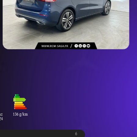
nz
136 g/km
24
6