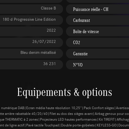
Classe B
Puissance réelle - CH
180 d Progressive Line Edition
Carburant
2022
Boîte de vitesse
26/07/2022
CO2
Bleu denim métallisé
Garantie
36 231
N°VO
Equipements & options
o numérique DAB|Ecran média haute résolution 10,25''|Pack Confort sièges|Avertisseu
te arrière rabattable 40/20/40|Filet au dos des sièges avant|Airbag genoux pour con
 THERMATIC à 2 zones|Projecteurs LED hautes performances|Kit TIREFIT|Affichage de
ent de ligne actif|Pavé tactile Touchpad|Double porte-gobelets|KEYLESS-GO|Docum