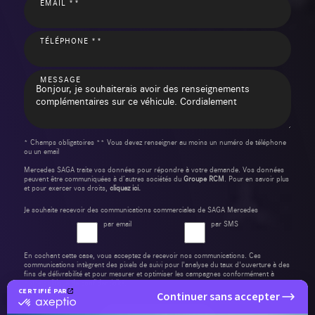
EMAIL **
TÉLÉPHONE **
MESSAGE
* Champs obligatoires ** Vous devez renseigner au moins un numéro de téléphone
ou un email
Mercedes SAGA traite vos données pour répondre à votre demande. Vos données
peuvent être communiquées à d’autres sociétés du
Groupe RCM
. Pour en savoir plus
et pour exercer vos droits,
cliquez ici.
Je souhaite recevoir des communications commerciales de SAGA Mercedes
par email
par SMS
En cochant cette case, vous acceptez de recevoir nos communications. Ces
communications intègrent des pixels de suivi pour l'analyse du taux d'ouverture à des
fins de délivrabilité et pour mesurer et optimiser les campagnes conformément à
notre
politique de confidentialité
.
CERTIFIÉ PAR
Continuer sans accepter
certifié
par