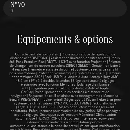
N°VO
0
Equipements & options
Console centrale noir brillant|Pilote automatique de régulation de
distance actif DISTRONIC|Assistant de limitation de vitesse actif|Pneus
été|Pack Premium Plus|DIGITAL LIGHT avec fonction Projection|Palettes
de changement de rapport au volant DIRECT SELECT|Soutien lombaire à
4 réglages|Fermeture assistée du coffre|Système de recharge sans fil
pour smartphone|Protection volumétrique|Système PRE-SAFE|Caméras
panoramiques 360°|Pack USB Plus|Android Auto|Jantes alliage AMG
48,5 cm (19") à 5 doubles branches|Siège conducteur à réglages
électriques avec fonction Mémoires|Eclairage d'ambiance
actif|Intégration pour smartphone Android Auto et Apple
CarPlay|Prééquipement pour les services à distance et de
navigation|Baguettes de seuil éclairées avec monogramme « Mercedes-
Benz »|PRE-SAFE® Impulse latéral|Sièges sport à l'avant|Filtre à air pour
système de climatisation|DYNAMIC SELECT AMG|Pack d'affichage
(12,3" + 12,8")|Kit TIREFIT|Sièges conducteur et passager avant
chauffants|Prééquipement pour système de navigation|Siège passager
avant à réglages électriques avec fonction Mémoires|Climatisation
automatique THERMOTRONIC|Rétroviseur intérieur et rétroviseur
extérieur côté conducteur à commutation jour/nuit
automatique|Assistance à la conduite active|Volant sport multifonction
en cuir Nappa|Pack d'équipements standard Europe|Ciel de pavillon en