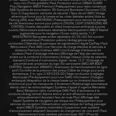
tissu noir|Porte-gobelets|Pack Protection antivol URBAN GUARD
Plus|Navigation MBUX Premium|Prééquipement pour radio numérique
DAB|Système de sonorisation 3D-Surround Burmester|Document COC
Euro 6|Suppression ceintures de sécurité |Tapis de sol AMG|Vitrage
athermique foncé pour la lunette et les vitres latérales arrière|Aide au
Parking (APA) avec PARKTRONIC|Prééquipement pour service de partage
de clé|Avertisseur sonore pour piétons|DIGITAL LIGHT|ENERGIZING AIR
CONTROL|Inserts décoratifs en tilleul linestructure anthracite à pores
ouverts|Rétroviseurs extérieurs rabattables électriquement|MBUX Réalité
augmentée pour la navigation|Ecran média tactile 11,9''
WIDESCREEN|Banquette arrière rabattable 40/20/40|Toit ouvrant
panoramique|Protection piétons|Airbag genoux pour
conducteur|Détecteur de panneaux de signalisation|Apple CarPlay|Pack
Rétroviseurs|Pack AMG Line|Services de charge étendus et services à
distance Premium|Intérieur AMG Line|Eclairage d’ambiance 64
couleurs|Pack d'éclairage intérieur|Affichage de l’état des ceintures
arrière sur le combiné d’instruments|Airbags rideaux|Grille de calandre
diamant|Combiné d'instruments digital - écran 12,3''|Éclairage de
proximité avec projection du logo|Kit carrosserie AMG|AIR BODY
CONTROL Suspension AIRMATIC|Avertisseur de franchissement de ligne
actif|Contrôle de la pression des pneus|Câble de charge pour prise
domestique, 5 m, type 2|KEYLESS-GO|Siège conducteur à réglages
électriques|Pré équipement pour Live Traffic Information|Chargeur
embarqué|Adaptation de la vitesse basée sur un itinéraire|Assistant
directionnel pour les manœuvres d’évitement|Redémarrage automatique
étendu dans les embouteillages|Système d'appel d'urgence Mercedes-
Benz|Réception radio numérique DAB|Pack d'assistance à la
conduite|Airbag central|Alarme antivol et anti-effraction avec protection
antisoulèvement|Assistant feux de route Plus|Affichage tête
haute|Système de navigation par disque dur|Prééquipement pour
services de navigation|Désactivation automatique de l'airbag passager
avant|MBUX Système multimédia|Suspension avec système
d’amortissement adaptatif|Assistant de changement de voie actif|Pack
Stationnement avec caméras panoramiques 360°|Prise de