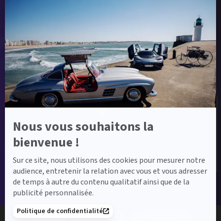
Envoyer ma demande
Axeptio
-
En
savoir
plus
sur
Label Certified et Garanties
Axeptio
Nous vous souhaitons la
Label Certified
Le label Mercedes-Benz Certified vous propose
bienvenue !
des voitures d’occasion de haute qualité.
Sur ce site, nous utilisons des cookies pour mesurer notre
audience, entretenir la relation avec vous et vous adresser
de temps à autre du contenu qualitatif ainsi que de la
publicité personnalisée.
Financement
Politique de confidentialité
01 30 05 05 30
Contactez-nous