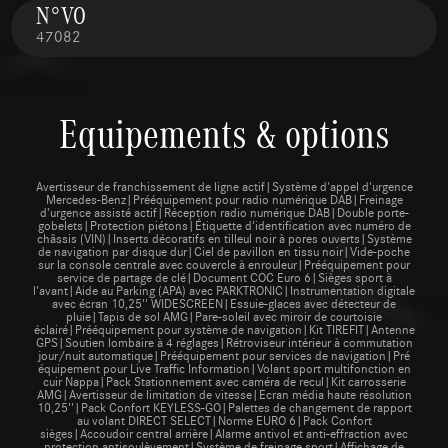
N°VO
47082
Equipements & options
Avertisseur de franchissement de ligne actif|Système d'appel d'urgence
Mercedes-Benz|Prééquipement pour radio numérique DAB|Freinage
d’urgence assisté actif|Réception radio numérique DAB|Double porte-
gobelets|Protection piétons|Étiquette d'identification avec numéro de
châssis (VIN)|Inserts décoratifs en tilleul noir à pores ouverts|Système
de navigation par disque dur|Ciel de pavillon en tissu noir|Vide-poche
sur la console centrale avec couvercle à enrouleur|Prééquipement pour
service de partage de clé|Document COC Euro 6|Sièges sport à
l'avant|Aide au Parking (APA) avec PARKTRONIC|Instrumentation digitale
avec écran 10,25'' WIDESCREEN|Essuie-glaces avec détecteur de
pluie|Tapis de sol AMG|Pare-soleil avec miroir de courtoisie
éclairé|Prééquipement pour système de navigation|Kit TIREFIT|Antenne
GPS|Soutien lombaire à 4 réglages|Rétroviseur intérieur à commutation
jour/nuit automatique|Prééquipement pour services de navigation|Pré
équipement pour Live Traffic Information|Volant sport multifonction en
cuir Nappa|Pack Stationnement avec caméra de recul|Kit carrosserie
AMG|Avertisseur de limitation de vitesse|Ecran média haute résolution
10,25''|Pack Confort KEYLESS-GO|Palettes de changement de rapport
au volant DIRECT SELECT|Norme EURO 6|Pack Confort
sièges|Accoudoir central arrière|Alarme antivol et anti-effraction avec
protection antisoulèvement|Système de freinage sport|Affichage de