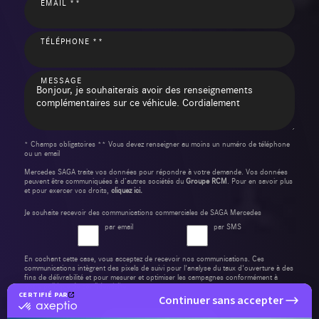
EMAIL **
TÉLÉPHONE **
MESSAGE
* Champs obligatoires ** Vous devez renseigner au moins un numéro de téléphone
ou un email
Mercedes SAGA traite vos données pour répondre à votre demande. Vos données
peuvent être communiquées à d’autres sociétés du
Groupe RCM
. Pour en savoir plus
et pour exercer vos droits,
cliquez ici.
Je souhaite recevoir des communications commerciales de SAGA Mercedes
par email
par SMS
En cochant cette case, vous acceptez de recevoir nos communications. Ces
communications intègrent des pixels de suivi pour l'analyse du taux d'ouverture à des
fins de délivrabilité et pour mesurer et optimiser les campagnes conformément à
notre
politique de confidentialité
.
CERTIFIÉ PAR
Continuer sans accepter
certifié
par