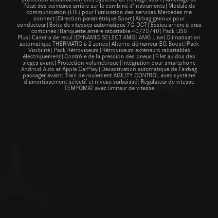
l’état des ceintures arrière sur le combiné d’instruments|Module de
communication (LTE) pour l’utilisation des services Mercedes me
connect|Direction paramétrique Sport|Airbag genoux pour
conducteur|Boite de vitesses automatique 7G-DCT|Essieu arrière à bras
combinés|Banquette arrière rabattable 40/20/40|Pack USB
Plus|Caméra de recul|DYNAMIC SELECT AMG|AMG Line|Climatisation
automatique THERMATIC à 2 zones|Alterno-démarreur EQ Boost|Pack
Visibilité|Pack Rétroviseurs|Rétroviseurs extérieurs rabattables
électriquement|Contrôle de la pression des pneus|Filet au dos des
sièges avant|Protection volumétrique|Intégration pour smartphone
Android Auto et Apple CarPlay|Désactivation automatique de l'airbag
passager avant|Train de roulement AGILITY CONTROL avec système
d'amortissement sélectif et niveau surbaissé|Régulateur de vitesse
TEMPOMAT avec limiteur de vitesse