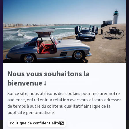
Envoyer ma demande
Axeptio
-
En
savoir
plus
sur
Label Certified et Garanties
Axeptio
Nous vous souhaitons la
Label Certified
Le label Mercedes-Benz Certified vous propose
bienvenue !
des voitures d’occasion de haute qualité.
Sur ce site, nous utilisons des cookies pour mesurer notre
audience, entretenir la relation avec vous et vous adresser
de temps à autre du contenu qualitatif ainsi que de la
publicité personnalisée.
Financement
Politique de confidentialité
01 64 86 42 22
Contactez-nous