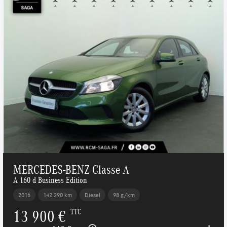
MERCEDES-BENZ Classe A
A 160 d Business Edition
2016
142 290 km
Diesel
98 g/km
13 900 €
TTC