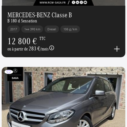
MERCEDES-BENZ Classe B
B 180 d Sensation
2017
144 390 km
Diesel
106 g/km
12 800 €
TTC
283 €
ou à partir de
/mois