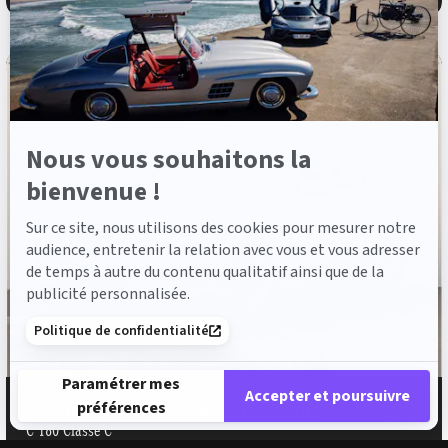
Axeptio
Nous vous souhaitons la
bienvenue !
Sur ce site, nous utilisons des cookies pour mesurer notre
audience, entretenir la relation avec vous et vous adresser
de temps à autre du contenu qualitatif ainsi que de la
publicité personnalisée.
Politique de confidentialité
Paramétrer mes
Accepter et poursuivre
MERCEDES-BENZ Classe C Berline
préférences
C 180 Classe C
Plateforme de Gestion du Consentement : Personnalisez vos 
Axeptio consent