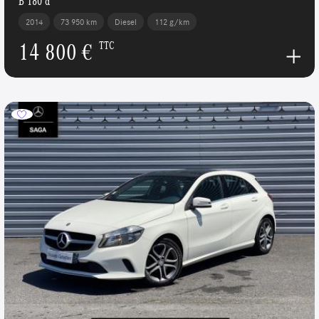
B 180 d
2014
73 950 km
Diesel
112 g/km
14 800 €
TTC