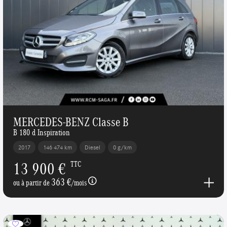
MERCEDES-BENZ Classe B
B 180 d Inspiration
2017
146 474 km
Diesel
0 g/km
13 900 €
TTC
363 €
ou à partir de
/mois