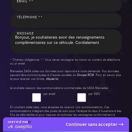
EMAIL **
TÉLÉPHONE **
MESSAGE
* Champs obligatoires ** Vous devez renseigner au moins un numéro de téléphone
ou un email
Mercedes SAGA traite vos données pour répondre à votre demande. Vos données
peuvent être communiquées à d’autres sociétés du
Groupe RCM
. Pour en savoir plus
et pour exercer vos droits,
cliquez ici.
Je souhaite recevoir des communications commerciales de SAGA Mercedes
par email
par SMS
En cochant cette case, vous acceptez de recevoir nos communications. Ces
communications intègrent des pixels de suivi pour l'analyse du taux d'ouverture à des
fins de délivrabilité et pour mesurer et optimiser les campagnes conformément à
notre
politique de confidentialité
.
CERTIFIÉ PAR
Continuer sans accepter
certifié
par