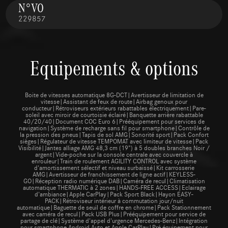
N°VO
229857
Equipements & options
Boite de vitesses automatique 8G-DCT|Avertisseur de limitation de
vitesse|Assistant de feux de route|Airbag genoux pour
conducteur|Rétroviseurs extérieurs rabattables électriquement|Pare-
soleil avec miroir de courtoisie éclairé|Banquette arrière rabattable
40/20/40|Document COC Euro 6|Prééquipement pour services de
navigation|Système de recharge sans fil pour smartphone|Contrôle de
la pression des pneus|Tapis de sol AMG|Sonorité sport|Pack Confort
sièges|Régulateur de vitesse TEMPOMAT avec limiteur de vitesse|Pack
Visibilité|Jantes alliage AMG 48,3 cm (19") à 5 doubles branches Noir /
argent|Vide-poche sur la console centrale avec couvercle à
enrouleur|Train de roulement AGILITY CONTROL avec système
d'amortissement sélectif et niveau surbaissé|Kit carrosserie
AMG|Avertisseur de franchissement de ligne actif|KEYLESS-
GO|Réception radio numérique DAB|Caméra de recul|Climatisation
automatique THERMATIC à 2 zones|HANDS-FREE ACCESS|Eclairage
d'ambiance|Apple CarPlay|Pack Sport Black|Hayon EASY-
PACK|Rétroviseur intérieur à commutation jour/nuit
automatique|Baguette de seuil de coffre en chrome|Pack Stationnement
avec caméra de recul|Pack USB Plus|Prééquipement pour service de
partage de clé|Système d'appel d'urgence Mercedes-Benz|Intégration
pour smartphone Android Auto et Apple CarPlay|Pré équipement pour