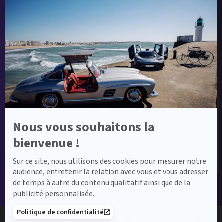
Envoyer ma demande
Axeptio
-
En
savoir
plus
sur
Label Certified et Garanties
Axeptio
Nous vous souhaitons la
Label Certified
Le label Mercedes-Benz Certified vous propose
bienvenue !
des voitures d’occasion de haute qualité.
Sur ce site, nous utilisons des cookies pour mesurer notre
audience, entretenir la relation avec vous et vous adresser
de temps à autre du contenu qualitatif ainsi que de la
publicité personnalisée.
Financement
Politique de confidentialité
02 41 33 44 00
Contactez-nous