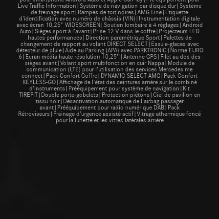
Live Traffic Information|Système de navigation par disque dur|Système
de freinage sport|Rampes de toit noires|AMG Line|Étiquette
d'identification avec numéro de châssis (VIN)|Instrumentation digitale
avec écran 10,25'' WIDESCREEN|Soutien lombaire à 4 réglages|Android
Auto|Sièges sport à l'avant|Prise 12 V dans le coffre|Projecteurs LED
hautes performances|Direction paramétrique Sport|Palettes de
changement de rapport au volant DIRECT SELECT|Essuie-glaces avec
détecteur de pluie|Aide au Parking (APA) avec PARKTRONIC|Norme EURO
6|Ecran média haute résolution 10,25''|Antenne GPS|Filet au dos des
sièges avant|Volant sport multifonction en cuir Nappa|Module de
communication (LTE) pour l’utilisation des services Mercedes me
connect|Pack Confort Coffre|DYNAMIC SELECT AMG|Pack Confort
KEYLESS-GO|Affichage de l’état des ceintures arrière sur le combiné
d’instruments|Prééquipement pour système de navigation|Kit
TIREFIT|Double porte-gobelets|Protection piétons|Ciel de pavillon en
tissu noir|Désactivation automatique de l'airbag passager
avant|Prééquipement pour radio numérique DAB|Pack
Rétroviseurs|Freinage d’urgence assisté actif|Vitrage athermique foncé
pour la lunette et les vitres latérales arrière