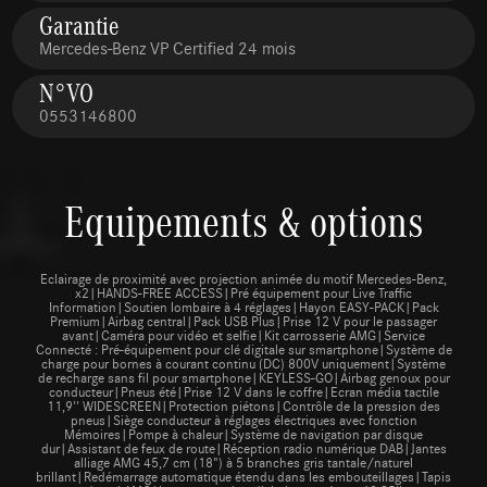
Garantie
Mercedes-Benz VP Certified 24 mois
N°VO
0553146800
Equipements & options
Eclairage de proximité avec projection animée du motif Mercedes-Benz,
x2|HANDS-FREE ACCESS|Pré équipement pour Live Traffic
Information|Soutien lombaire à 4 réglages|Hayon EASY-PACK|Pack
Premium|Airbag central|Pack USB Plus|Prise 12 V pour le passager
avant|Caméra pour vidéo et selfie|Kit carrosserie AMG|Service
Connecté : Pré-équipement pour clé digitale sur smartphone|Système de
charge pour bornes à courant continu (DC) 800V uniquement|Système
de recharge sans fil pour smartphone|KEYLESS-GO|Airbag genoux pour
conducteur|Pneus été|Prise 12 V dans le coffre|Ecran média tactile
11,9'' WIDESCREEN|Protection piétons|Contrôle de la pression des
pneus|Siège conducteur à réglages électriques avec fonction
Mémoires|Pompe à chaleur|Système de navigation par disque
dur|Assistant de feux de route|Réception radio numérique DAB|Jantes
alliage AMG 45,7 cm (18") à 5 branches gris tantale/naturel
brillant|Redémarrage automatique étendu dans les embouteillages|Tapis