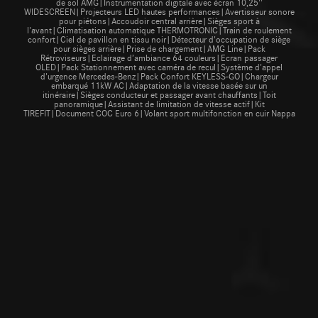
de sol AMG|Instrumentation digitale avec écran 10,25''
WIDESCREEN|Projecteurs LED hautes performances|Avertisseur sonore
pour piétons|Accoudoir central arrière|Sièges sport à
l'avant|Climatisation automatique THERMOTRONIC|Train de roulement
confort|Ciel de pavillon en tissu noir|Détecteur d'occupation de siège
pour sièges arrière|Prise de chargement|AMG Line|Pack
Rétroviseurs|Eclairage d’ambiance 64 couleurs|Ecran passager
OLED|Pack Stationnement avec caméra de recul|Système d'appel
d'urgence Mercedes-Benz|Pack Confort KEYLESS-GO|Chargeur
embarqué 11kW AC|Adaptation de la vitesse basée sur un
itinéraire|Sièges conducteur et passager avant chauffants|Toit
panoramique|Assistant de limitation de vitesse actif|Kit
TIREFIT|Document COC Euro 6|Volant sport multifonction en cuir Nappa