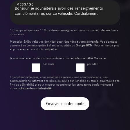
MESSAGE
* Champs obligatoires ** Vous devez renseigner au moins un numéro de téléphone
ou un email
Mercedes SAGA traite vos données pour répondre à votre demande. Vos données
peuvent être communiquées à d’autres sociétés du
Groupe RCM
. Pour en savoir plus
et pour exercer vos droits,
cliquez ici.
Je souhaite recevoir des communications commerciales de SAGA Mercedes
par email
par SMS
En cochant cette case, vous acceptez de recevoir nos communications. Ces
communications intègrent des pixels de suivi pour l'analyse du taux d'ouverture à des
fins de délivrabilité et pour mesurer et optimiser les campagnes conformément à
notre
politique de confidentialité
.
Envoyer ma demande