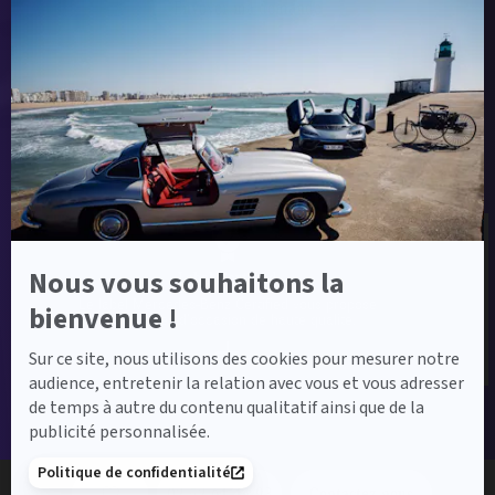
Envoyer ma demande
Axeptio
-
En
savoir
plus
sur
Label Certified et Garanties
Axeptio
Nous vous souhaitons la
Label Certified
Le label Mercedes-Benz Certified vous propose
bienvenue !
des voitures d’occasion de haute qualité.
Sur ce site, nous utilisons des cookies pour mesurer notre
audience, entretenir la relation avec vous et vous adresser
de temps à autre du contenu qualitatif ainsi que de la
publicité personnalisée.
Financement
Politique de confidentialité
02 52 61 45 93
Contactez-nous