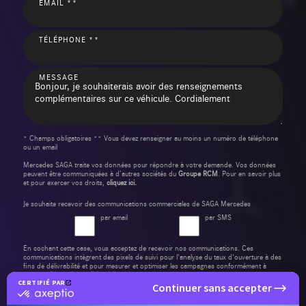
EMAIL **
TÉLÉPHONE **
MESSAGE
* Champs obligatoires ** Vous devez renseigner au moins un numéro de téléphone
ou un email
Mercedes SAGA traite vos données pour répondre à votre demande. Vos données
peuvent être communiquées à d’autres sociétés du
Groupe RCM
. Pour en savoir plus
et pour exercer vos droits,
cliquez ici.
Je souhaite recevoir des communications commerciales de SAGA Mercedes
par email
par SMS
En cochant cette case, vous acceptez de recevoir nos communications. Ces
communications intègrent des pixels de suivi pour l'analyse du taux d'ouverture à des
fins de délivrabilité et pour mesurer et optimiser les campagnes conformément à
notre
politique de confidentialité
.
CERTIFIÉ PAR
Continuer sans accepter
certifié
par