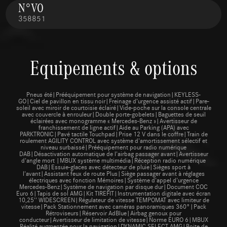
N°VO
358851
Equipements & options
Pneus été|Prééquipement pour système de navigation|KEYLESS-
GO|Ciel de pavillon en tissu noir|Freinage d’urgence assisté actif|Pare-
soleil avec miroir de courtoisie éclairé|Vide-poche sur la console centrale
avec couvercle à enrouleur|Double porte-gobelets|Baguettes de seuil
éclairées avec monogramme « Mercedes-Benz »|Avertisseur de
franchissement de ligne actif|Aide au Parking (APA) avec
PARKTRONIC|Pavé tactile Touchpad|Prise 12 V dans le coffre|Train de
roulement AGILITY CONTROL avec système d'amortissement sélectif et
niveau surbaissé|Prééquipement pour radio numérique
DAB|Désactivation automatique de l'airbag passager avant|Avertisseur
d'angle mort |MBUX système multimédia|Réception radio numérique
DAB|Essuie-glaces avec détecteur de pluie|Sièges sport à
l'avant|Assistant feux de route Plus|Siège passager avant à réglages
électriques avec fonction Mémoires|Système d'appel d'urgence
Mercedes-Benz|Système de navigation par disque dur|Document COC
Euro 6|Tapis de sol AMG|Kit TIREFIT|Instrumentation digitale avec écran
10,25'' WIDESCREEN|Régulateur de vitesse TEMPOMAT avec limiteur de
vitesse|Pack Stationnement avec caméras panoramiques 360°|Pack
Rétroviseurs|Réservoir AdBlue|Airbag genoux pour
conducteur|Avertisseur de limitation de vitesse|Norme EURO 6|MBUX
Réalité augmentée pour la navigation|DYNAMIC SELECT AMG|Boite de