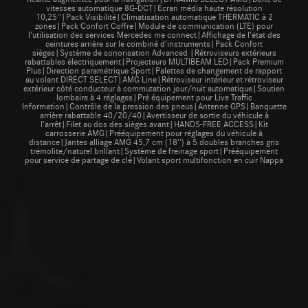
vitesses automatique 8G-DCT|Ecran média haute résolution
10,25''|Pack Visibilité|Climatisation automatique THERMATIC à 2
zones|Pack Confort Coffre|Module de communication (LTE) pour
l’utilisation des services Mercedes me connect|Affichage de l’état des
ceintures arrière sur le combiné d’instruments|Pack Confort
sièges|Système de sonorisation Advanced |Rétroviseurs extérieurs
rabattables électriquement|Projecteurs MULTIBEAM LED|Pack Premium
Plus|Direction paramétrique Sport|Palettes de changement de rapport
au volant DIRECT SELECT|AMG Line|Rétroviseur intérieur et rétroviseur
extérieur côté conducteur à commutation jour/nuit automatique|Soutien
lombaire à 4 réglages|Pré équipement pour Live Traffic
Information|Contrôle de la pression des pneus|Antenne GPS|Banquette
arrière rabattable 40/20/40|Avertisseur de sortie du véhicule à
l'arrêt|Filet au dos des sièges avant|HANDS-FREE ACCESS|Kit
carrosserie AMG|Prééquipement pour réglages du véhicule à
distance|Jantes alliage AMG 45,7 cm (18'') à 5 doubles branches gris
trémolite/naturel brillant|Système de freinage sport|Prééquipement
pour service de partage de clé|Volant sport multifonction en cuir Nappa