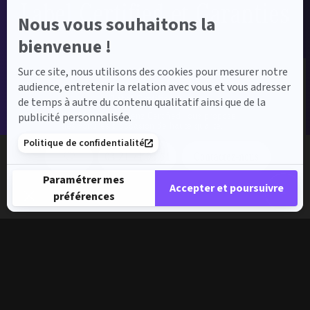
Label Certified et Garanties
Nous vous souhaitons la
bienvenue !
Sur ce site, nous utilisons des cookies pour mesurer notre
audience, entretenir la relation avec vous et vous adresser
Label Certified
de temps à autre du contenu qualitatif ainsi que de la
Le label Mercedes-Benz Certified vous propose
publicité personnalisée.
des voitures d’occasion de haute qualité.
Politique de confidentialité
03 21 71 04 51
Contactez-nous
Paramétrer mes
Accepter et poursuivre
préférences
Plateforme de Gestion du Consentement : Personnalisez vos 
Axeptio consent
Notre plateforme vous permet d'adapter et de gérer vos paramè