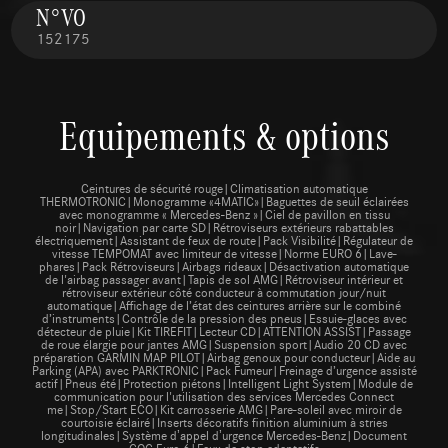
N°VO
152175
Equipements & options
Ceintures de sécurité rouge|Climatisation automatique
THERMOTRONIC|Monogramme «4MATIC»|Baguettes de seuil éclairées
avec monogramme « Mercedes-Benz »|Ciel de pavillon en tissu
noir|Navigation par carte SD|Rétroviseurs extérieurs rabattables
électriquement|Assistant de feux de route|Pack Visibilité|Régulateur de
vitesse TEMPOMAT avec limiteur de vitesse|Norme EURO 6|Lave-
phares|Pack Rétroviseurs|Airbags rideaux|Désactivation automatique
de l'airbag passager avant|Tapis de sol AMG|Rétroviseur intérieur et
rétroviseur extérieur côté conducteur à commutation jour/nuit
automatique|Affichage de l’état des ceintures arrière sur le combiné
d’instruments|Contrôle de la pression des pneus|Essuie-glaces avec
détecteur de pluie|Kit TIREFIT|Lecteur CD|ATTENTION ASSIST|Passage
de roue élargie pour jantes AMG|Suspension sport|Audio 20 CD avec
préparation GARMIN MAP PILOT|Airbag genoux pour conducteur|Aide au
Parking (APA) avec PARKTRONIC|Pack Fumeur|Freinage d’urgence assisté
actif|Pneus été|Protection piétons|Intelligent Light System|Module de
communication pour l'utilisation des services Mercedes Connect
me|Stop/Start ECO|Kit carrosserie AMG|Pare-soleil avec miroir de
courtoisie éclairé|Inserts décoratifs finition aluminium à stries
longitudinales|Système dʼappel dʼurgence Mercedes-Benz|Document
COC Euro 6|Feux de stop adaptatifs