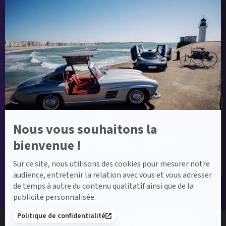
Envoyer ma demande
Axeptio
-
En
savoir
plus
sur
Label Certified et Garanties
Axeptio
Nous vous souhaitons la
Label Certified
Le label Mercedes-Benz Certified vous propose
bienvenue !
des voitures d’occasion de haute qualité.
Sur ce site, nous utilisons des cookies pour mesurer notre
audience, entretenir la relation avec vous et vous adresser
de temps à autre du contenu qualitatif ainsi que de la
publicité personnalisée.
Financement
Politique de confidentialité
03 27 28 00 00
Contactez-nous