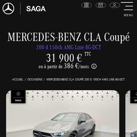
MENU
MERCEDES-BENZ CLA Coupé
200 d 150ch AMG Line 8G-DCT
31 900 €
TTC
386 €
ou à partir de
/mois
ACCUEIL
OCCASIONS
MERCEDES-BENZ CLA COUPÉ 200 D 150CH AMG LINE 8G-DCT