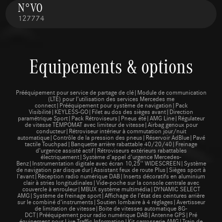
N°VO
127774
Equipements & options
Prééquipement pour service de partage de clé|Module de communication
(LTE) pour l’utilisation des services Mercedes me
connect|Prééquipement pour système de navigation|Pack
Visibilité|KEYLESS-GO|Filet au dos des sièges avant|Direction
paramétrique Sport|Pack Rétroviseurs|Pneus été|AMG Line|Régulateur
de vitesse TEMPOMAT avec limiteur de vitesse|Airbag genoux pour
conducteur|Rétroviseur intérieur à commutation jour/nuit
automatique|Contrôle de la pression des pneus|Réservoir AdBlue|Pavé
tactile Touchpad|Banquette arrière rabattable 40/20/40|Freinage
d’urgence assisté actif|Rétroviseurs extérieurs rabattables
électriquement|Système d'appel d'urgence Mercedes-
Benz|Instrumentation digitale avec écran 10,25'' WIDESCREEN|Système
de navigation par disque dur|Assistant feux de route Plus|Sièges sport à
l'avant|Réception radio numérique DAB|Inserts décoratifs en aluminium
clair à stries longitudinales|Vide-poche sur la console centrale avec
couvercle à enrouleur|MBUX système multimédia|DYNAMIC SELECT
AMG|Système de freinage sport|Affichage de l’état des ceintures arrière
sur le combiné d’instruments|Soutien lombaire à 4 réglages|Avertisseur
de limitation de vitesse|Boite de vitesses automatique 8G-
DCT|Prééquipement pour radio numérique DAB|Antenne GPS|Pré
équipement pour Live Traffic Information|Kit carrosserie AMG|Train de