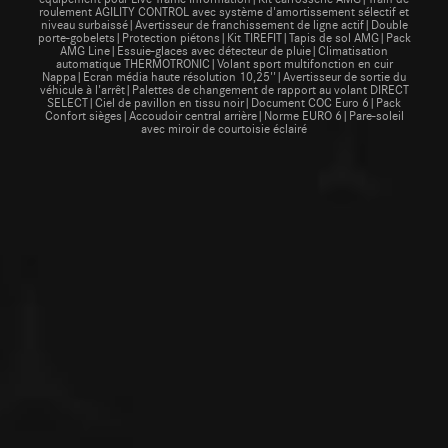
roulement AGILITY CONTROL avec système d'amortissement sélectif et
niveau surbaissé|Avertisseur de franchissement de ligne actif|Double
porte-gobelets|Protection piétons|Kit TIREFIT|Tapis de sol AMG|Pack
AMG Line|Essuie-glaces avec détecteur de pluie|Climatisation
automatique THERMOTRONIC|Volant sport multifonction en cuir
Nappa|Ecran média haute résolution 10,25''|Avertisseur de sortie du
véhicule à l'arrêt|Palettes de changement de rapport au volant DIRECT
SELECT|Ciel de pavillon en tissu noir|Document COC Euro 6|Pack
Confort sièges|Accoudoir central arrière|Norme EURO 6|Pare-soleil
avec miroir de courtoisie éclairé