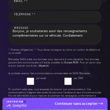
EMAIL **
TÉLÉPHONE **
MESSAGE
* Champs obligatoires ** Vous devez renseigner au moins un numéro de téléphone
ou un email
Mercedes SAGA traite vos données pour répondre à votre demande. Vos données
peuvent être communiquées à d’autres sociétés du
Groupe RCM
. Pour en savoir plus
et pour exercer vos droits,
cliquez ici.
Je souhaite recevoir des communications commerciales de SAGA Mercedes
par email
par SMS
En cochant cette case, vous acceptez de recevoir nos communications. Ces
communications intègrent des pixels de suivi pour l'analyse du taux d'ouverture à des
fins de délivrabilité et pour mesurer et optimiser les campagnes conformément à
notre
politique de confidentialité
.
CERTIFIÉ PAR
Continuer sans accepter
certifié
par