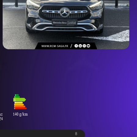
nz
140 g/km
24
8