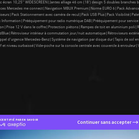
c écran 10,25'' WIDESCREEN|Jantes alliage 46 cm (18') design 5 doubles branches
services Mercedes me connect|Navigation MBUX Premium|Norme EURO 6|Pack Advanc
eurs|Pack Stationnement avec caméra de recul|Pack USB Plus|Pack Visibilité|Palette
fic Information|Prééquipement pour radio numérique DAB|Prééquipement pour service 
on|Prise 12 V dans le coffre|Protection piétons|Rampes de toit en aluminium poli|R
Blue|Rétroviseur intérieur à commutation jour/nuit automatique|Rétroviseurs extérie
appel d'urgence Mercedes-Benz|Système de navigation par disque dur|Tapis de sol e
 et niveau surbaissé|Vide-poche sur la console centrale avec couvercle à enrouleur|V
CERTIFIÉ PAR
EN SAVOIR PLUS SUR
Continuer sans accepter
certifié
par
Axeptio
-