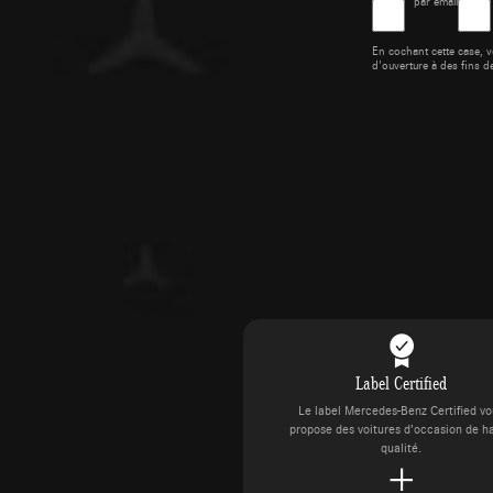
par email
En cochant cette case, v
d'ouverture à des fins d
Label Certified
Le label Mercedes-Benz Certified v
propose des voitures d’occasion de h
qualité.