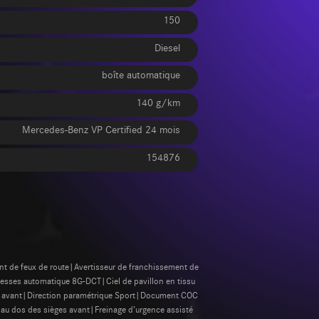
150
Diesel
boîte automatique
140 g/km
Mercedes-Benz VP Certified 24 mois
154876
nt de feux de route|Avertisseur de franchissement de
itesses automatique 8G-DCT|Ciel de pavillon en tissu
er avant|Direction paramétrique Sport|Document COC
u dos des sièges avant|Freinage d’urgence assisté