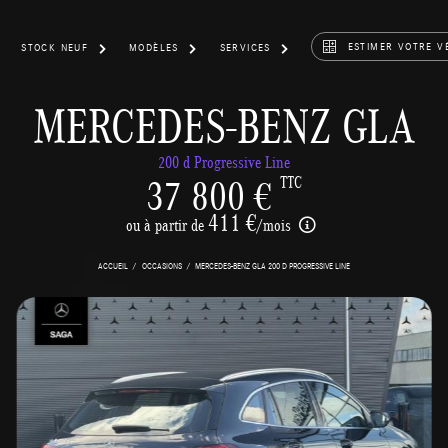
ESTIMER VOTRE V
STOCK NEUF
MODÈLES
SERVICES
MERCEDES-BENZ GLA
200 d Progressive Line
37 800 €
TTC
411 €
ou à partir de
/mois
ACCUEIL
OCCASIONS
MERCEDES-BENZ GLA 200 D PROGRESSIVE LINE