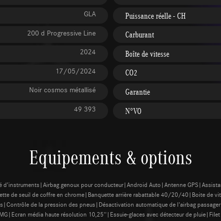
GLA
Puissance réelle - CH
200 d Progressive Line
Carburant
2024
Boîte de vitesse
17/05/2024
CO2
Noir cosmos métallisé
Garantie
49 393
N°VO
Equipements & options
mbiné d’instruments|Airbag genoux pour conducteur|Android Auto|Antenne GPS|Assista
guette de seuil de coffre en chrome|Banquette arrière rabattable 40/20/40|Boite de v
s|Contrôle de la pression des pneus|Désactivation automatique de l'airbag passag
Ecran média haute résolution 10,25''|Essuie-glaces avec détecteur de pluie|Filet a